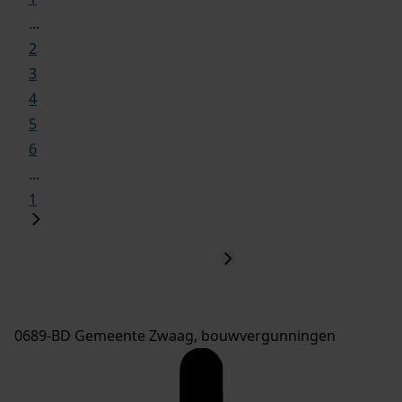
...
2
3
4
5
6
...
1
0689-BD Gemeente Zwaag, bouwvergunningen