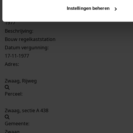
1841
Bouw regelkaststation, 1977
Instellingen beheren
Datering
:
1977
Beschrijving:
Bouw regelkaststation
Datum vergunning:
17-11-1977
Adres:
Zwaag, Rijweg
Perceel:
Zwaag, sectie A 438
Gemeente:
Zwaag