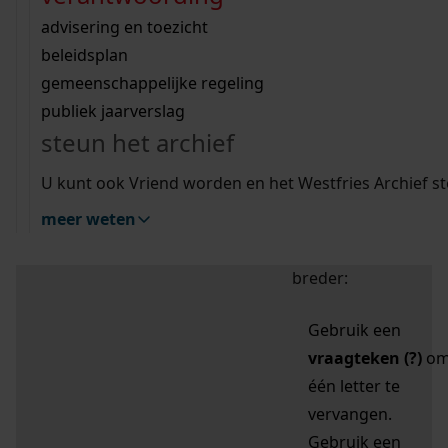
zoektips
Wij helpen u op weg met een aantal zoektips.
bekijk ons geschiedenislokaal
vergunningen
bouwvergunningen
advisering en toezicht
bekijk alle zoektips
beeld en geluid
omgevingsvergunningen
beleidsplan
uitleg nodig?
gemeenschappelijke regeling
publiek jaarverslag
Mijn Studiezaal (inloggen)
Wij helpen u op weg met een aantal zoektips.
steun het archief
bekijk alle zoektips
Door leestekens in
U kunt ook Vriend worden en het Westfries Archief s
uw zoekopdracht te
meer weten
gebruiken, zoekt u
specifieker of juist
breder:
Gebruik een
vraagteken (?)
o
één letter te
vervangen.
Gebruik een