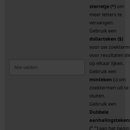
sterretje (*)
om
meer letters te
vervangen.
Gebruik een
dollarteken ($)
voor uw zoekterm
voor resultaten di
op elkaar lijken.
Gebruik een
minteken (-)
om
zoektermen uit te
sluiten.
Gebruik een
Dubbele
aanhalingsteken
(" ")
aan het begin