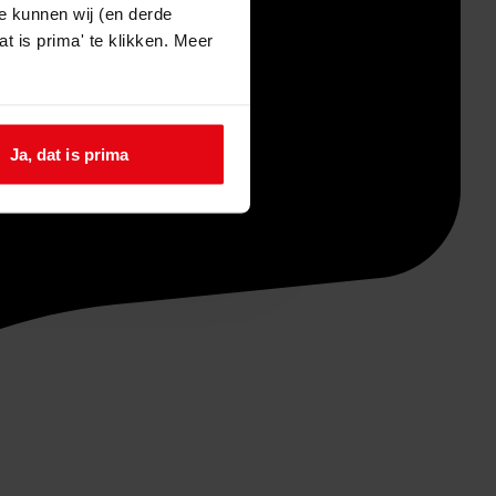
e kunnen wij (en derde
t is prima' te klikken. Meer
Ja, dat is prima