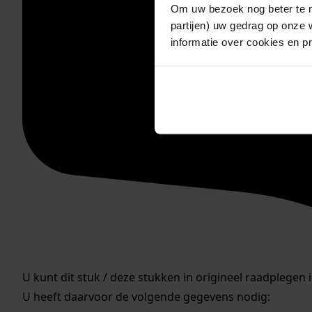
Om uw bezoek nog beter te m
partijen) uw gedrag op onze 
informatie over cookies en p
U kunt dit stuk / deze stukken in origineel raadplegen 
U heeft daarvoor de volgende gegevens nodig: