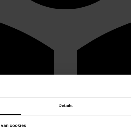
Details
 van cookies