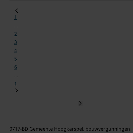
1
...
2
3
4
5
6
...
1
0717-BD Gemeente Hoogkarspel, bouwvergunningen