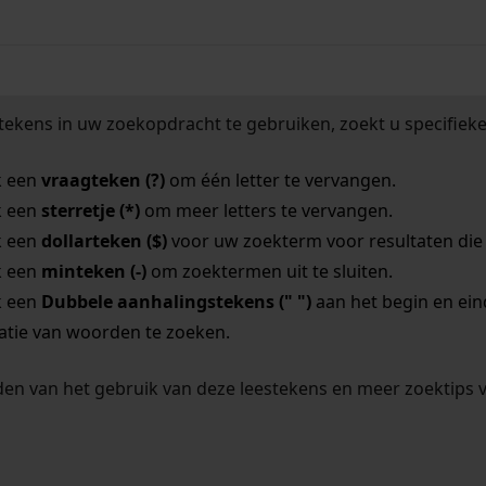
tekens in uw zoekopdracht te gebruiken, zoekt u specifieker
k een
vraagteken (?)
om één letter te vervangen.
k een
sterretje (*)
om meer letters te vervangen.
k een
dollarteken ($)
voor uw zoekterm voor resultaten die o
k een
minteken (-)
om zoektermen uit te sluiten.
k een
Dubbele aanhalingstekens (" ")
aan het begin en ei
tie van woorden te zoeken.
en van het gebruik van deze leestekens en meer zoektips 