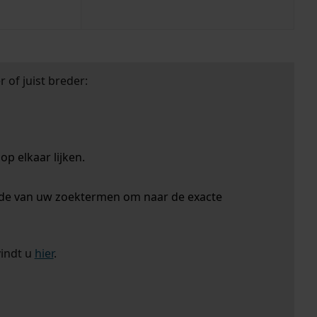
 of juist breder:
p elkaar lijken.
nde van uw zoektermen om naar de exacte
vindt u
hier
.