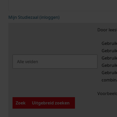
Mijn Studiezaal (inloggen)
Door lees
Gebrui
Gebrui
Gebrui
Gebrui
Gebrui
combina
Voorbeeld
Zoek
Uitgebreid zoeken