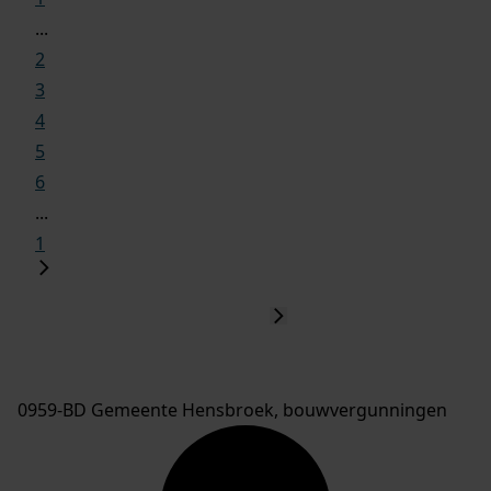
...
2
3
4
5
6
...
1
0959-BD Gemeente Hensbroek, bouwvergunningen