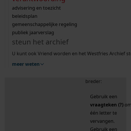
zoektips
Wij helpen u op weg met een aantal zoektips.
bekijk ons geschiedenislokaal
vergunningen
bouwvergunningen
advisering en toezicht
bekijk alle zoektips
beeld en geluid
omgevingsvergunningen
beleidsplan
uitleg nodig?
gemeenschappelijke regeling
publiek jaarverslag
Mijn Studiezaal (inloggen)
Wij helpen u op weg met een aantal zoektips.
steun het archief
bekijk alle zoektips
Door leestekens in
U kunt ook Vriend worden en het Westfries Archief s
uw zoekopdracht te
meer weten
gebruiken, zoekt u
specifieker of juist
breder:
Gebruik een
vraagteken (?)
o
één letter te
vervangen.
Gebruik een