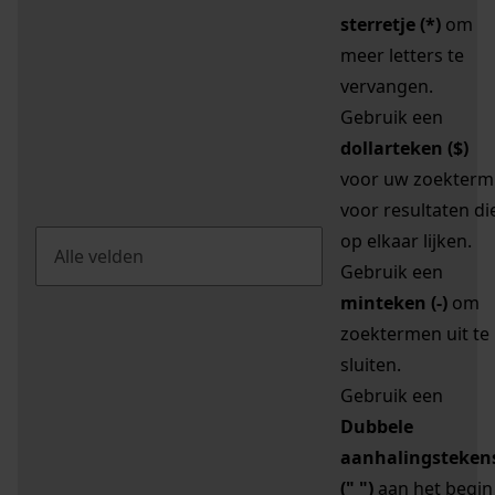
sterretje (*)
om
meer letters te
vervangen.
Gebruik een
dollarteken ($)
voor uw zoekterm
voor resultaten di
op elkaar lijken.
Gebruik een
minteken (-)
om
zoektermen uit te
sluiten.
Gebruik een
Dubbele
aanhalingsteken
(" ")
aan het begin