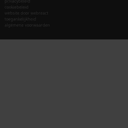
privacybeleid
cookiebeleid
website door webreact
toegankelijkheid
algemene voorwaarden