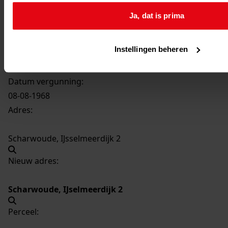
1128
Bouwen wagenloods, 1968
Ja, dat is prima
Datering
:
1968
Instellingen beheren
Beschrijving:
Bouwen wagenloods
Datum vergunning:
08-08-1968
Adres:
Scharwoude, IJsselmeerdijk 2
Nieuw adres:
Scharwoude, IJselmeerdijk 2
Perceel: