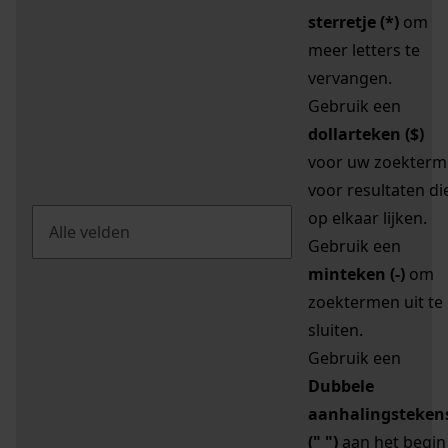
sterretje (*)
om
meer letters te
vervangen.
Gebruik een
dollarteken ($)
voor uw zoekterm
voor resultaten di
op elkaar lijken.
Gebruik een
minteken (-)
om
zoektermen uit te
sluiten.
Gebruik een
Dubbele
aanhalingsteken
(" ")
aan het begin