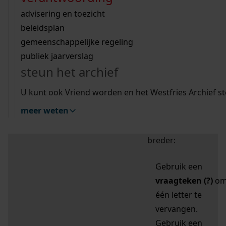
zoektips
Wij helpen u op weg met een aantal zoektips.
bekijk ons geschiedenislokaal
vergunningen
bouwvergunningen
advisering en toezicht
bekijk alle zoektips
beeld en geluid
omgevingsvergunningen
beleidsplan
uitleg nodig?
gemeenschappelijke regeling
publiek jaarverslag
Mijn Studiezaal (inloggen)
Wij helpen u op weg met een aantal zoektips.
steun het archief
bekijk alle zoektips
Door leestekens in
U kunt ook Vriend worden en het Westfries Archief s
uw zoekopdracht te
meer weten
gebruiken, zoekt u
specifieker of juist
breder:
Gebruik een
vraagteken (?)
o
één letter te
vervangen.
Gebruik een