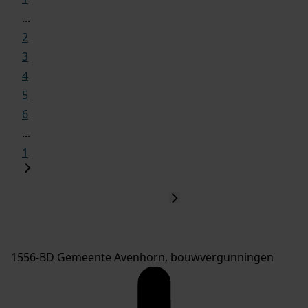
...
2
3
4
5
6
...
1
1556-BD Gemeente Avenhorn, bouwvergunningen