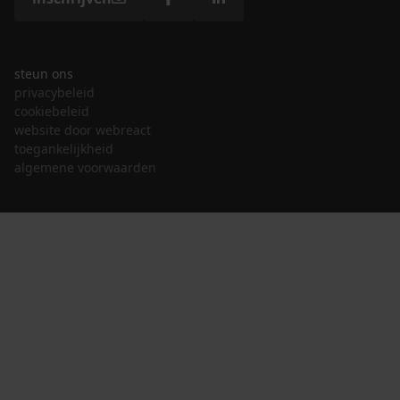
steun ons
privacybeleid
cookiebeleid
website door webreact
toegankelijkheid
algemene voorwaarden