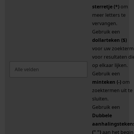
sterretje (*)
om
meer letters te
vervangen.
Gebruik een
dollarteken ($)
voor uw zoekterm
voor resultaten di
op elkaar lijken.
Gebruik een
minteken (-)
om
zoektermen uit te
sluiten.
Gebruik een
Dubbele
aanhalingsteken
(" ")
aan het begin