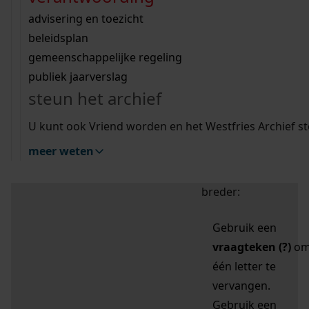
zoektips
Wij helpen u op weg met een aantal zoektips.
bekijk ons geschiedenislokaal
vergunningen
bouwvergunningen
advisering en toezicht
bekijk alle zoektips
beeld en geluid
omgevingsvergunningen
beleidsplan
uitleg nodig?
gemeenschappelijke regeling
publiek jaarverslag
Mijn Studiezaal (inloggen)
Wij helpen u op weg met een aantal zoektips.
steun het archief
bekijk alle zoektips
Door leestekens in
U kunt ook Vriend worden en het Westfries Archief s
uw zoekopdracht te
meer weten
gebruiken, zoekt u
specifieker of juist
breder:
Gebruik een
vraagteken (?)
o
één letter te
vervangen.
Gebruik een