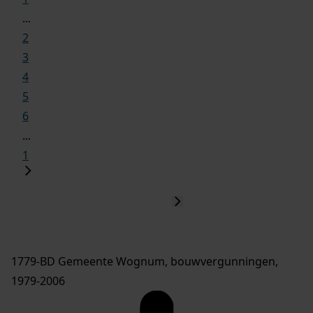
...
2
3
4
5
6
...
1
1779-BD Gemeente Wognum, bouwvergunningen,
1979-2006