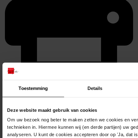
Printen
Toestemming
Details
duurzaam webadres
Deze website maakt gebruik van cookies
Om uw bezoek nog beter te maken zetten we cookies en verg
Inventaris
technieken in. Hiermee kunnen wij (en derde partijen) uw ge
analyseren. U kunt de cookies accepteren door op 'Ja, dat is 
Inv.nr. 2401-2500