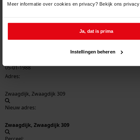
Meer informatie over cookies en privacy? Bekijk ons privac
2416
Het plaatsen van een terrasmuur, 1988
Datering
:
Ja, dat is prima
1988
Beschrijving:
Het plaatsen van een terrasmuur
Instellingen beheren
Datum vergunning:
05-01-1988
Adres:
Zwaagdijk, Zwaagdijk 309
Nieuw adres:
Zwaagdijk, Zwaagdijk 309
Perceel: