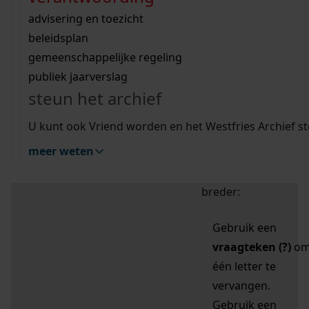
zoektips
Wij helpen u op weg met een aantal zoektips.
bekijk ons geschiedenislokaal
vergunningen
bouwvergunningen
advisering en toezicht
bekijk alle zoektips
beeld en geluid
omgevingsvergunningen
beleidsplan
uitleg nodig?
gemeenschappelijke regeling
publiek jaarverslag
Mijn Studiezaal (inloggen)
Wij helpen u op weg met een aantal zoektips.
steun het archief
bekijk alle zoektips
Door leestekens in
U kunt ook Vriend worden en het Westfries Archief s
uw zoekopdracht te
meer weten
gebruiken, zoekt u
specifieker of juist
breder:
Gebruik een
vraagteken (?)
o
één letter te
vervangen.
Gebruik een