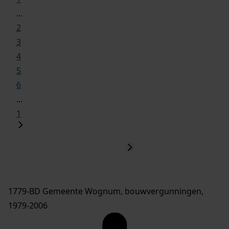
...
2
3
4
5
6
...
1
1779-BD Gemeente Wognum, bouwvergunningen,
1979-2006