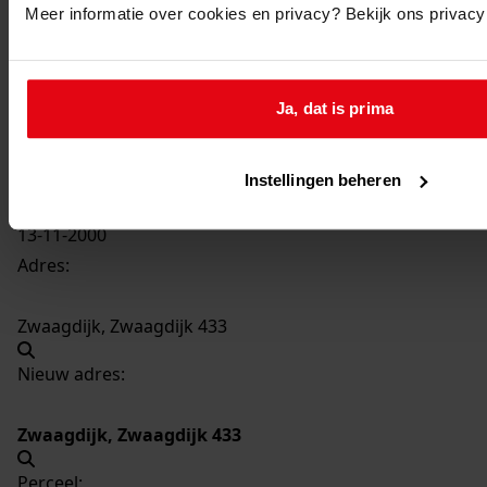
Meer informatie over cookies en privacy? Bekijk ons privac
3073
Het overkappen van een steeg, 2000
Datering
:
Ja, dat is prima
2000
Beschrijving:
Het overkappen van een steeg
Instellingen beheren
Datum vergunning:
13-11-2000
Adres:
Zwaagdijk, Zwaagdijk 433
Nieuw adres:
Zwaagdijk, Zwaagdijk 433
Perceel: