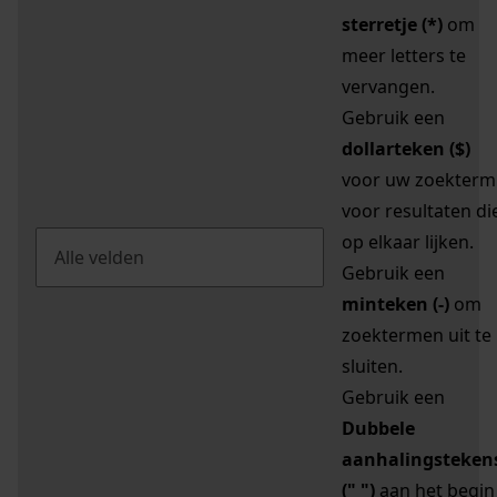
sterretje (*)
om
meer letters te
vervangen.
Gebruik een
dollarteken ($)
voor uw zoekterm
voor resultaten di
op elkaar lijken.
Gebruik een
minteken (-)
om
zoektermen uit te
sluiten.
Gebruik een
Dubbele
aanhalingsteken
(" ")
aan het begin