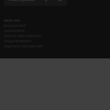
steun ons
privacybeleid
cookiebeleid
website door webreact
toegankelijkheid
algemene voorwaarden