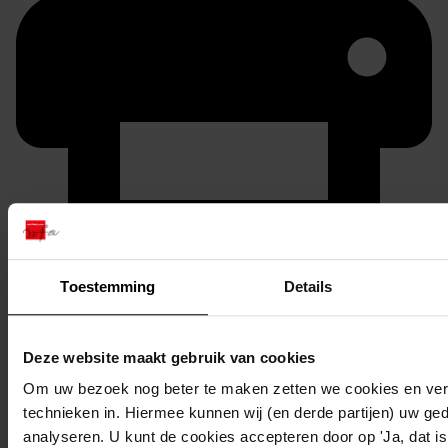
Printen
Toestemming
Details
duurzaam webadres
Deze website maakt gebruik van cookies
Om uw bezoek nog beter te maken zetten we cookies en verg
Inventaris
technieken in. Hiermee kunnen wij (en derde partijen) uw ge
analyseren. U kunt de cookies accepteren door op 'Ja, dat is 
Inv.nr. 3001-3100