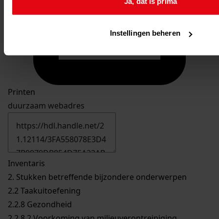
Ja, dat is prima
Instellingen beheren
Printen
duurzaam webadres
Inventaris
2. Stukken betreffende bijzondere onderwerpen
2.2 Taakuitoefening
2.2.8 Gezondheid
2.2.8.2 Voorkoming van milieuverontreiniging