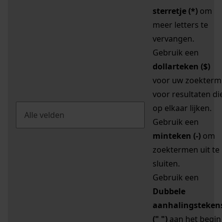
sterretje (*)
om
meer letters te
vervangen.
Gebruik een
dollarteken ($)
voor uw zoekterm
voor resultaten di
op elkaar lijken.
Gebruik een
minteken (-)
om
zoektermen uit te
sluiten.
Gebruik een
Dubbele
aanhalingsteken
(" ")
aan het begin