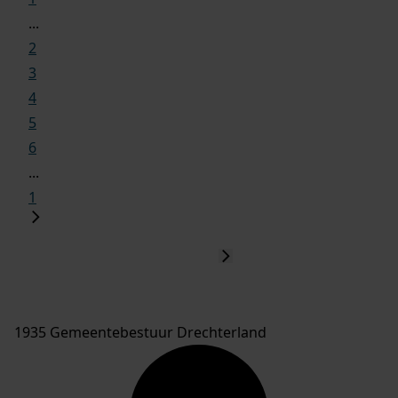
...
2
3
4
5
6
...
1
1935 Gemeentebestuur Drechterland