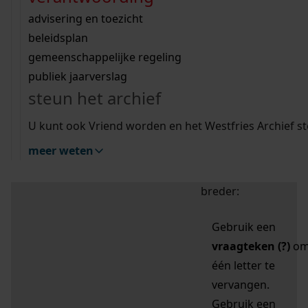
zoektips
Wij helpen u op weg met een aantal zoektips.
bekijk ons geschiedenislokaal
vergunningen
bouwvergunningen
advisering en toezicht
bekijk alle zoektips
beeld en geluid
omgevingsvergunningen
beleidsplan
uitleg nodig?
gemeenschappelijke regeling
publiek jaarverslag
Mijn Studiezaal (inloggen)
Wij helpen u op weg met een aantal zoektips.
steun het archief
bekijk alle zoektips
Door leestekens in
U kunt ook Vriend worden en het Westfries Archief s
uw zoekopdracht te
meer weten
gebruiken, zoekt u
specifieker of juist
breder:
Gebruik een
vraagteken (?)
o
één letter te
vervangen.
Gebruik een