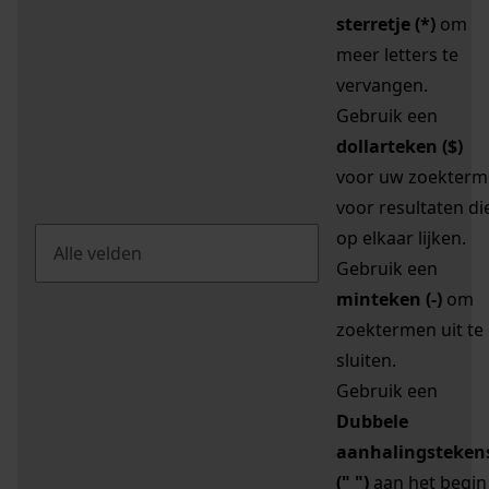
sterretje (*)
om
meer letters te
vervangen.
Gebruik een
dollarteken ($)
voor uw zoekterm
voor resultaten di
op elkaar lijken.
Gebruik een
minteken (-)
om
zoektermen uit te
sluiten.
Gebruik een
Dubbele
aanhalingsteken
(" ")
aan het begin