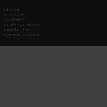
steun ons
privacybeleid
cookiebeleid
website door webreact
toegankelijkheid
algemene voorwaarden