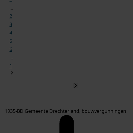
...
2
3
4
5
6
...
1
1935-BD Gemeente Drechterland, bouwvergunningen