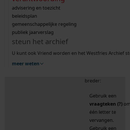
zoektips
Wij helpen u op weg met een aantal zoektips.
bekijk ons geschiedenislokaal
vergunningen
bouwvergunningen
advisering en toezicht
bekijk alle zoektips
beeld en geluid
omgevingsvergunningen
beleidsplan
uitleg nodig?
gemeenschappelijke regeling
publiek jaarverslag
Mijn Studiezaal (inloggen)
Wij helpen u op weg met een aantal zoektips.
steun het archief
bekijk alle zoektips
Door leestekens in
U kunt ook Vriend worden en het Westfries Archief s
uw zoekopdracht te
meer weten
gebruiken, zoekt u
specifieker of juist
breder:
Gebruik een
vraagteken (?)
o
één letter te
vervangen.
Gebruik een