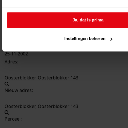
2959
Uitbreiden en verbouwen woning, 2002
Datering
:
Ja, dat is prima
2002
Beschrijving:
Uitbreiden en verbouwen woning
Instellingen beheren
Datum vergunning:
25-11-2002
Adres:
Oosterblokker, Oosterblokker 143
Nieuw adres:
Oosterblokker, Oosterblokker 143
Perceel: