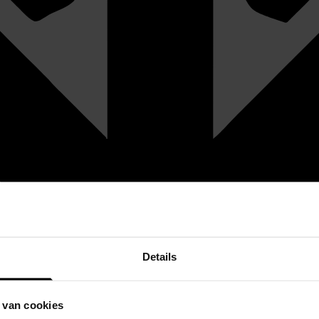
Details
 van cookies