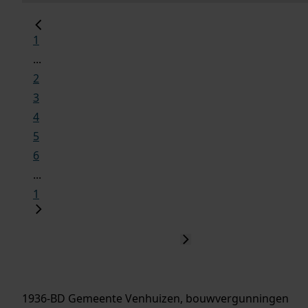
1
...
2
3
4
5
6
...
1
1936-BD Gemeente Venhuizen, bouwvergunningen