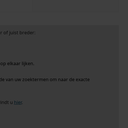
 of juist breder:
p elkaar lijken.
nde van uw zoektermen om naar de exacte
vindt u
hier
.