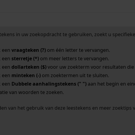
tekens in uw zoekopdracht te gebruiken, zoekt u specifieker
k een
vraagteken (?)
om één letter te vervangen.
k een
sterretje (*)
om meer letters te vervangen.
k een
dollarteken ($)
voor uw zoekterm voor resultaten die o
k een
minteken (-)
om zoektermen uit te sluiten.
k een
Dubbele aanhalingstekens (" ")
aan het begin en ei
tie van woorden te zoeken.
en van het gebruik van deze leestekens en meer zoektips 