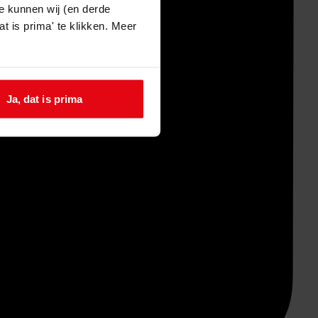
e kunnen wij (en derde
t is prima' te klikken. Meer
Ja, dat is prima