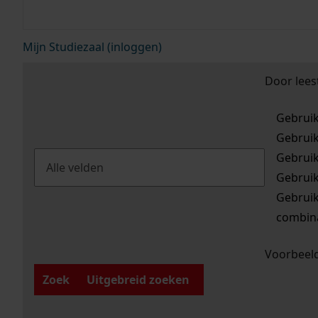
Mijn Studiezaal (inloggen)
Door lees
Gebrui
Gebrui
Gebrui
Gebrui
Gebrui
combina
Voorbeeld
Zoek
Uitgebreid zoeken