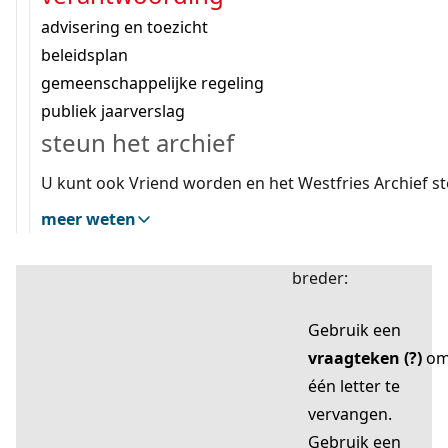
zoektips
Wij helpen u op weg met een aantal zoektips.
bekijk ons geschiedenislokaal
vergunningen
bouwvergunningen
advisering en toezicht
bekijk alle zoektips
beeld en geluid
omgevingsvergunningen
beleidsplan
uitleg nodig?
gemeenschappelijke regeling
publiek jaarverslag
Mijn Studiezaal (inloggen)
Wij helpen u op weg met een aantal zoektips.
steun het archief
bekijk alle zoektips
Door leestekens in
U kunt ook Vriend worden en het Westfries Archief s
uw zoekopdracht te
meer weten
gebruiken, zoekt u
specifieker of juist
breder:
Gebruik een
vraagteken (?)
o
één letter te
vervangen.
Gebruik een