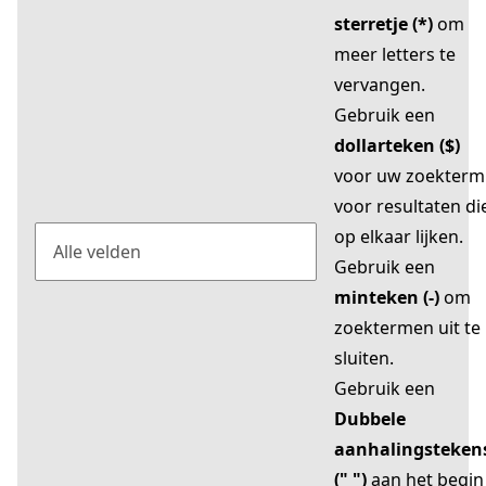
sterretje (*)
om
meer letters te
vervangen.
Gebruik een
dollarteken ($)
voor uw zoekterm
voor resultaten di
op elkaar lijken.
Gebruik een
minteken (-)
om
zoektermen uit te
sluiten.
Gebruik een
Dubbele
aanhalingsteken
(" ")
aan het begin