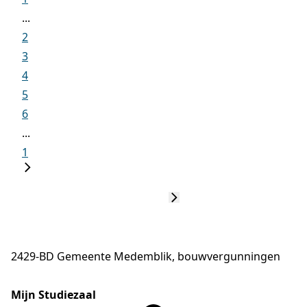
...
2
3
4
5
6
...
1
2429-BD Gemeente Medemblik, bouwvergunningen
Mijn Studiezaal