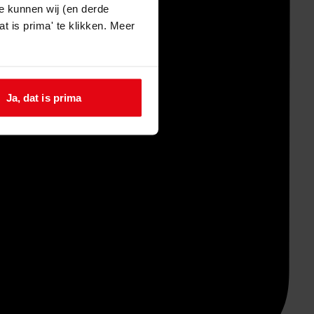
e kunnen wij (en derde
t is prima' te klikken. Meer
Ja, dat is prima