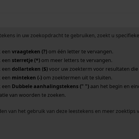
tekens in uw zoekopdracht te gebruiken, zoekt u specifieker
k een
vraagteken (?)
om één letter te vervangen.
k een
sterretje (*)
om meer letters te vervangen.
k een
dollarteken ($)
voor uw zoekterm voor resultaten die o
k een
minteken (-)
om zoektermen uit te sluiten.
k een
Dubbele aanhalingstekens (" ")
aan het begin en ei
tie van woorden te zoeken.
en van het gebruik van deze leestekens en meer zoektips 