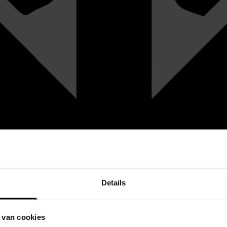
Details
 van cookies