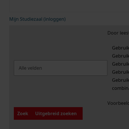
Mijn Studiezaal (inloggen)
Door lees
Gebrui
Gebrui
Gebrui
Gebrui
Gebrui
combina
Voorbeeld
Zoek
Uitgebreid zoeken