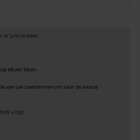
 of juist breder:
p elkaar lijken.
nde van uw zoektermen om naar de exacte
vindt u
hier
.