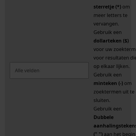
sterretje (*)
om
meer letters te
vervangen.
Gebruik een
dollarteken ($)
voor uw zoekterm
voor resultaten di
op elkaar lijken.
Gebruik een
minteken (-)
om
zoektermen uit te
sluiten.
Gebruik een
Dubbele
aanhalingsteken
(" ")
aan het begin