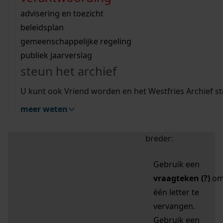
zoektips
Wij helpen u op weg met een aantal zoektips.
bekijk ons geschiedenislokaal
vergunningen
bouwvergunningen
advisering en toezicht
bekijk alle zoektips
beeld en geluid
omgevingsvergunningen
beleidsplan
uitleg nodig?
gemeenschappelijke regeling
publiek jaarverslag
Mijn Studiezaal (inloggen)
Wij helpen u op weg met een aantal zoektips.
steun het archief
bekijk alle zoektips
Door leestekens in
U kunt ook Vriend worden en het Westfries Archief s
uw zoekopdracht te
meer weten
gebruiken, zoekt u
specifieker of juist
breder:
Gebruik een
vraagteken (?)
o
één letter te
vervangen.
Gebruik een