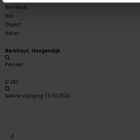
Berkhout
Rol:
Object
Adres:
Berkhout, Hoogendijk
Perceel:
D 282
laatste wijziging 13-10-2020