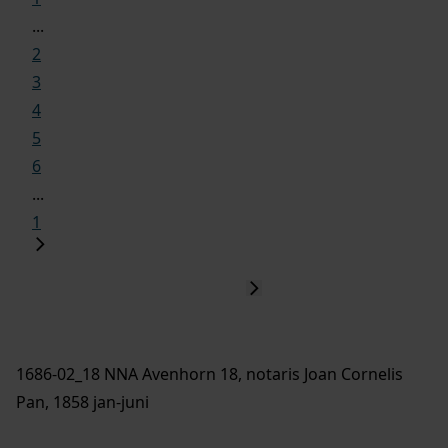
...
2
3
4
5
6
...
1
1686-02_18 NNA Avenhorn 18, notaris Joan Cornelis
Pan, 1858 jan-juni