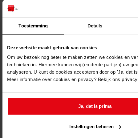
Toestemming
Details
Deze website maakt gebruik van cookies
Printen
Om uw bezoek nog beter te maken zetten we cookies en verg
duurzaam webadres
technieken in. Hiermee kunnen wij (en derde partijen) uw ge
analyseren. U kunt de cookies accepteren door op 'Ja, dat is 
Meer informatie over cookies en privacy? Bekijk ons privac
Ja, dat is prima
huis
Type object:
Instellingen beheren
huis
Plaats: