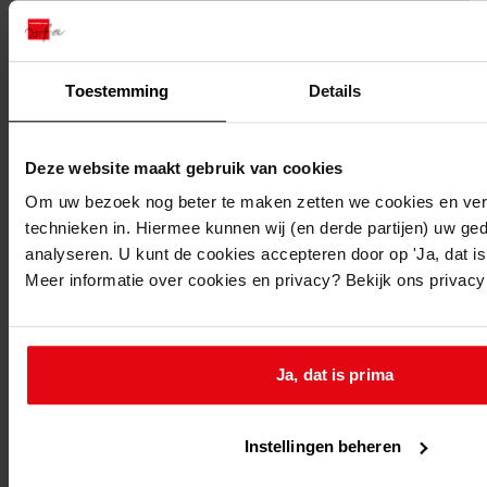
Toestemming
Details
Deze website maakt gebruik van cookies
Printen
Om uw bezoek nog beter te maken zetten we cookies en verg
duurzaam webadres
technieken in. Hiermee kunnen wij (en derde partijen) uw ge
analyseren. U kunt de cookies accepteren door op 'Ja, dat is 
Meer informatie over cookies en privacy? Bekijk ons privac
Ja, dat is prima
huis en erf
Type object:
Instellingen beheren
huis en erf
Plaats: