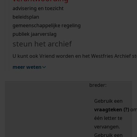
zoektips
Wij helpen u op weg met een aantal zoektips.
bekijk ons geschiedenislokaal
vergunningen
bouwvergunningen
advisering en toezicht
bekijk alle zoektips
beeld en geluid
omgevingsvergunningen
beleidsplan
uitleg nodig?
gemeenschappelijke regeling
publiek jaarverslag
Mijn Studiezaal (inloggen)
Wij helpen u op weg met een aantal zoektips.
steun het archief
bekijk alle zoektips
Door leestekens in
U kunt ook Vriend worden en het Westfries Archief s
uw zoekopdracht te
meer weten
gebruiken, zoekt u
specifieker of juist
breder:
Gebruik een
vraagteken (?)
o
één letter te
vervangen.
Gebruik een