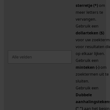
sterretje (*)
om
meer letters te
vervangen.
Gebruik een
dollarteken ($)
voor uw zoekterm
voor resultaten di
op elkaar lijken.
Gebruik een
minteken (-)
om
zoektermen uit te
sluiten.
Gebruik een
Dubbele
aanhalingsteken
(" ")
aan het begin