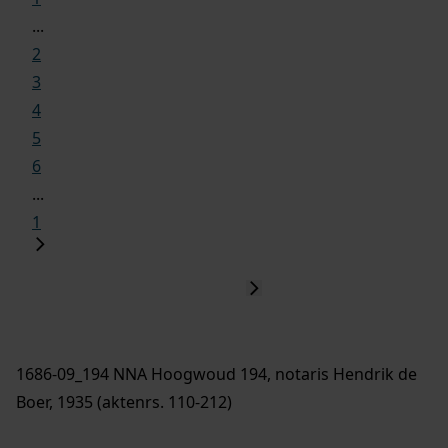
...
2
3
4
5
6
...
1
1686-09_194 NNA Hoogwoud 194, notaris Hendrik de
Boer, 1935 (aktenrs. 110-212)