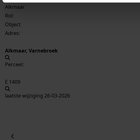
Alkmaar
Rol:
Object
Adres:
Alkmaar, Varnebroek
Perceel:
E 1409
laatste wijziging 26-03-2026