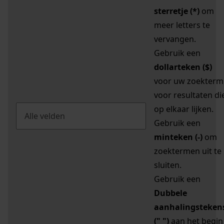
sterretje (*)
om
meer letters te
vervangen.
Gebruik een
dollarteken ($)
voor uw zoekterm
voor resultaten di
op elkaar lijken.
Gebruik een
minteken (-)
om
zoektermen uit te
sluiten.
Gebruik een
Dubbele
aanhalingsteken
(" ")
aan het begin