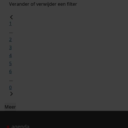
Verander of verwijder een filter
1
...
2
3
4
5
6
...
0
Meer
agenda