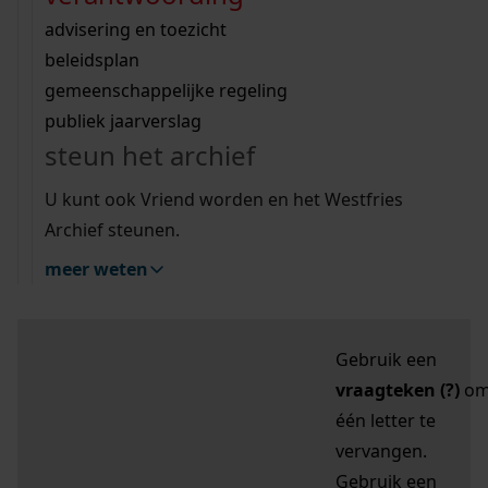
zoektips
Wij helpen u op weg met een aantal zoektips.
bekijk ons geschiedenislokaal
vergunningen
bouwvergunningen
advisering en toezicht
bekijk alle zoektips
beeld en geluid
omgevingsvergunningen
beleidsplan
uitleg nodig?
gemeenschappelijke regeling
publiek jaarverslag
Mijn Studiezaal (inloggen)
Wij helpen u op weg met een aantal zoektips.
steun het archief
bekijk alle zoektips
Door leestekens in
U kunt ook Vriend worden en het Westfries
uw zoekopdracht te
Archief steunen.
gebruiken, zoekt u
meer weten
specifieker of juist
breder:
Gebruik een
vraagteken (?)
o
één letter te
vervangen.
Gebruik een