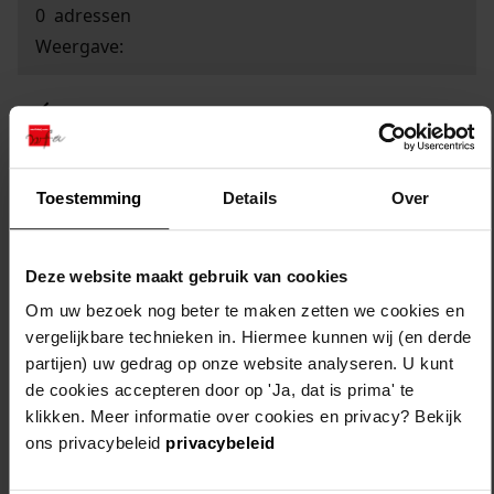
0
adressen
Weergave:
1
...
2
Toestemming
Details
Over
3
4
Deze website maakt gebruik van cookies
5
Om uw bezoek nog beter te maken zetten we cookies en
6
vergelijkbare technieken in. Hiermee kunnen wij (en derde
...
partijen) uw gedrag op onze website analyseren. U kunt
0
de cookies accepteren door op 'Ja, dat is prima' te
klikken. Meer informatie over cookies en privacy? Bekijk
ons privacybeleid
privacybeleid