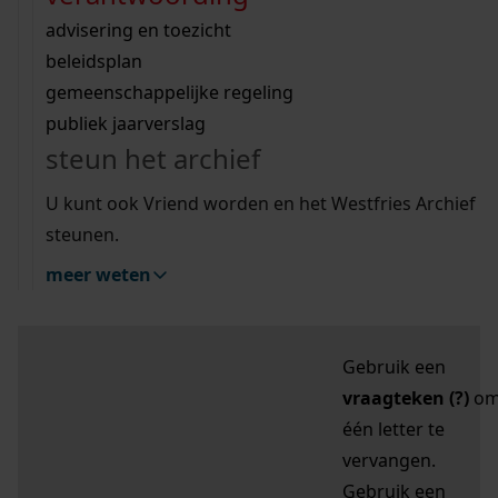
zoektips
Wij helpen u op weg met een aantal zoektips.
bekijk ons geschiedenislokaal
vergunningen
bouwvergunningen
advisering en toezicht
bekijk alle zoektips
beeld en geluid
omgevingsvergunningen
beleidsplan
uitleg nodig?
gemeenschappelijke regeling
publiek jaarverslag
Mijn Studiezaal (inloggen)
Wij helpen u op weg met een aantal zoektips.
steun het archief
bekijk alle zoektips
Door leestekens in
U kunt ook Vriend worden en het Westfries Archief
uw zoekopdracht te
steunen.
gebruiken, zoekt u
meer weten
specifieker of juist
breder:
Gebruik een
vraagteken (?)
o
één letter te
vervangen.
Gebruik een