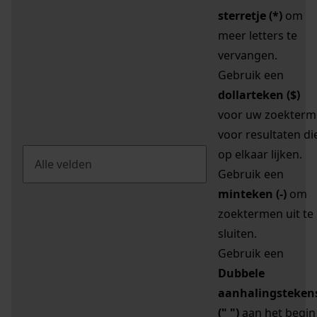
sterretje (*)
om
meer letters te
vervangen.
Gebruik een
dollarteken ($)
voor uw zoekterm
voor resultaten di
op elkaar lijken.
Gebruik een
minteken (-)
om
zoektermen uit te
sluiten.
Gebruik een
Dubbele
aanhalingsteken
(" ")
aan het begin