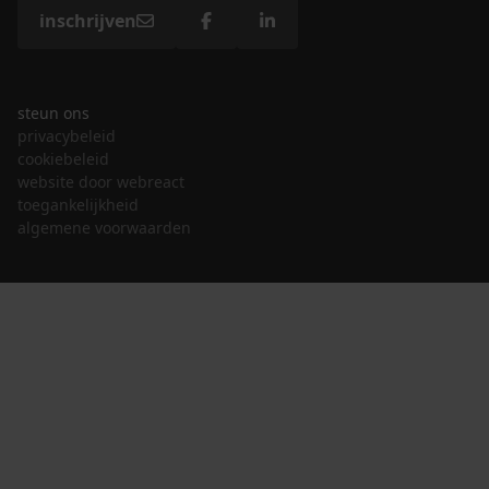
inschrijven
steun ons
privacybeleid
cookiebeleid
website door webreact
toegankelijkheid
algemene voorwaarden