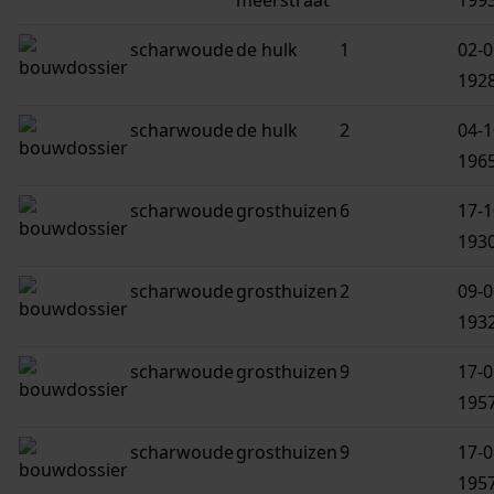
meerstraat
199
scharwoude
de hulk
1
02-0
192
scharwoude
de hulk
2
04-1
196
scharwoude
grosthuizen
6
17-1
193
scharwoude
grosthuizen
2
09-0
193
scharwoude
grosthuizen
9
17-0
195
scharwoude
grosthuizen
9
17-0
195