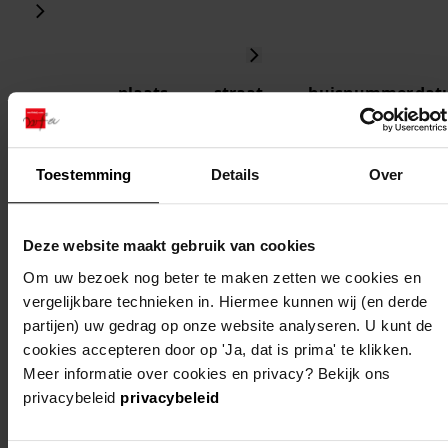
plaats
straat
huisnummer
dat
scharwoude
jaagweg
15-0
192
Toestemming
Details
Over
scharwoude
zeedijk
31-1
192
Deze website maakt gebruik van cookies
Om uw bezoek nog beter te maken zetten we cookies en
scharwoude
zeedijk
15-1
vergelijkbare technieken in. Hiermee kunnen wij (en derde
191
partijen) uw gedrag op onze website analyseren. U kunt de
cookies accepteren door op 'Ja, dat is prima' te klikken.
scharwoude
jaagweg
26-0
Meer informatie over cookies en privacy? Bekijk ons
191
privacybeleid
privacybeleid
scharwoude
zeedijk
13-1