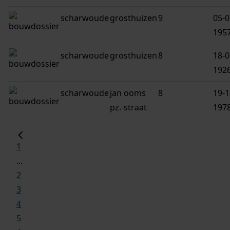
scharwoude
grosthuizen
9
05-0
195
scharwoude
grosthuizen
8
18-0
192
scharwoude
jan ooms
8
19-1
pz.-straat
197
1
...
2
3
4
5