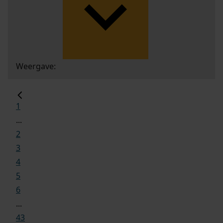
Weergave:
1
...
2
3
4
5
6
...
43