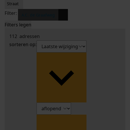
Straat
Filter:
x
A.C. de Graafweg
Filters legen
112
adressen
sorteren op: