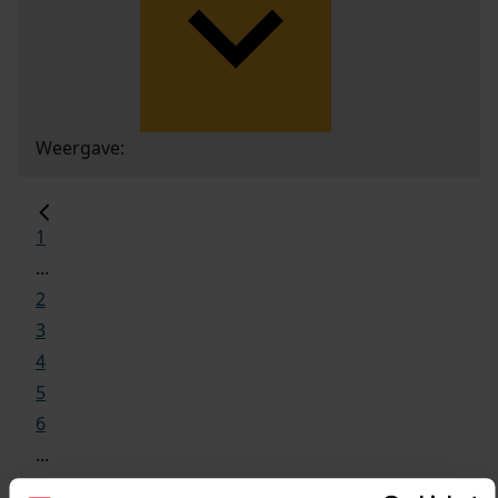
Weergave:
1
...
2
3
4
5
6
...
6