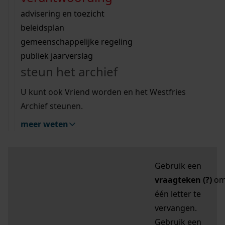
zoektips
Wij helpen u op weg met een aantal zoektips.
bekijk ons geschiedenislokaal
vergunningen
bouwvergunningen
advisering en toezicht
bekijk alle zoektips
beeld en geluid
omgevingsvergunningen
beleidsplan
uitleg nodig?
gemeenschappelijke regeling
publiek jaarverslag
Mijn Studiezaal (inloggen)
Wij helpen u op weg met een aantal zoektips.
steun het archief
bekijk alle zoektips
Door leestekens in
U kunt ook Vriend worden en het Westfries
uw zoekopdracht te
Archief steunen.
gebruiken, zoekt u
meer weten
specifieker of juist
breder:
Gebruik een
vraagteken (?)
o
één letter te
vervangen.
Gebruik een