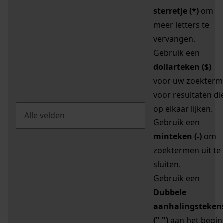
sterretje (*)
om
meer letters te
vervangen.
Gebruik een
dollarteken ($)
voor uw zoekterm
voor resultaten di
op elkaar lijken.
Gebruik een
minteken (-)
om
zoektermen uit te
sluiten.
Gebruik een
Dubbele
aanhalingsteken
(" ")
aan het begin