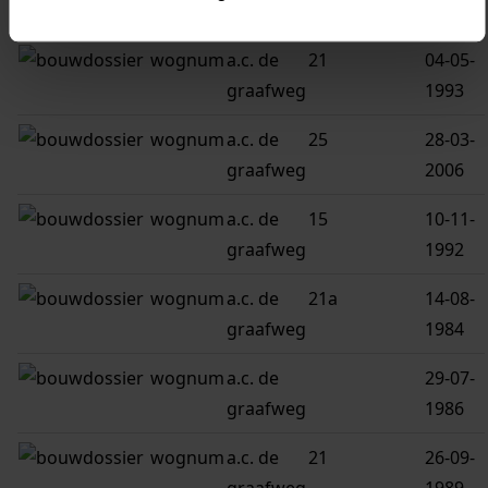
graafweg
1998
wognum
a.c. de
21
04-05-
graafweg
1993
wognum
a.c. de
25
28-03-
graafweg
2006
wognum
a.c. de
15
10-11-
graafweg
1992
wognum
a.c. de
21a
14-08-
graafweg
1984
wognum
a.c. de
29-07-
graafweg
1986
wognum
a.c. de
21
26-09-