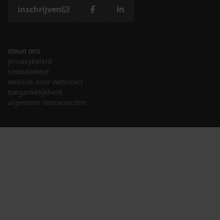
inschrijven
steun ons
privacybeleid
cookiebeleid
website door webreact
toegankelijkheid
algemene voorwaarden