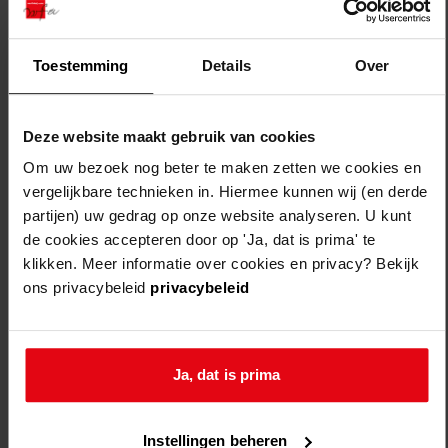
Toestemming
Details
Over
plaats
straat
huisnummer
datum
opmeer
a.c. de
2
31-12-
Deze website maakt gebruik van cookies
graafweg
1996
Om uw bezoek nog beter te maken zetten we cookies en
vergelijkbare technieken in. Hiermee kunnen wij (en derde
opmeer
a.c. de
-
partijen) uw gedrag op onze website analyseren. U kunt
graafweg
de cookies accepteren door op 'Ja, dat is prima' te
klikken. Meer informatie over cookies en privacy? Bekijk
opmeer
a.c. de
7
14-02-
ons privacybeleid
privacybeleid
graafweg
2007
opmeer
a.c. de
31-08-
Ja, dat is prima
graafweg
2006
opmeer
a.c. de
03-07-
Instellingen beheren