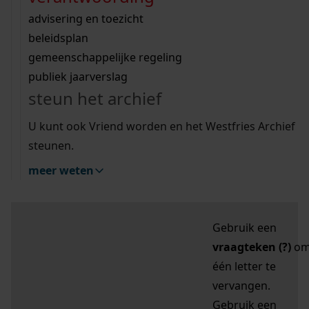
zoektips
Wij helpen u op weg met een aantal zoektips.
bekijk ons geschiedenislokaal
vergunningen
bouwvergunningen
advisering en toezicht
bekijk alle zoektips
beeld en geluid
omgevingsvergunningen
beleidsplan
uitleg nodig?
gemeenschappelijke regeling
publiek jaarverslag
Mijn Studiezaal (inloggen)
Wij helpen u op weg met een aantal zoektips.
steun het archief
bekijk alle zoektips
Door leestekens in
U kunt ook Vriend worden en het Westfries Archief
uw zoekopdracht te
steunen.
gebruiken, zoekt u
meer weten
specifieker of juist
breder:
Gebruik een
vraagteken (?)
o
één letter te
vervangen.
Gebruik een