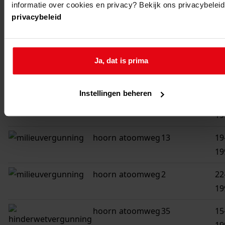
19
informatie over cookies en privacy? Bekijk ons privacybeleid
privacybeleid
hoorn
atoomweg
21
18
19
Ja, dat is prima
hoorn
atoomweg
25
18
19
Instellingen beheren
hoorn
atoomweg
1
17
19
hoorn
atoomweg
13
19
19
hoorn
atoomweg
2
22
19
hoorn
atoomweg
35
15