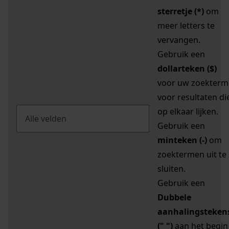
sterretje (*)
om
meer letters te
vervangen.
Gebruik een
dollarteken ($)
voor uw zoekterm
voor resultaten di
op elkaar lijken.
Gebruik een
minteken (-)
om
zoektermen uit te
sluiten.
Gebruik een
Dubbele
aanhalingsteken
(" ")
aan het begin