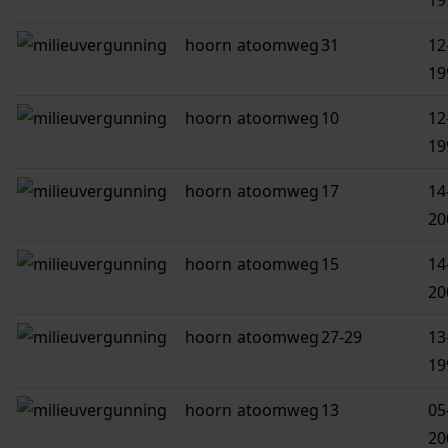
19
hoorn
atoomweg
31
12
19
hoorn
atoomweg
10
12
19
hoorn
atoomweg
17
14
20
hoorn
atoomweg
15
14
20
hoorn
atoomweg
27-29
13
19
hoorn
atoomweg
13
05
20