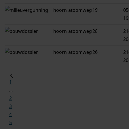
hoorn
atoomweg
19
05
19
hoorn
atoomweg
28
21
20
hoorn
atoomweg
26
21
20
1
...
2
3
4
5