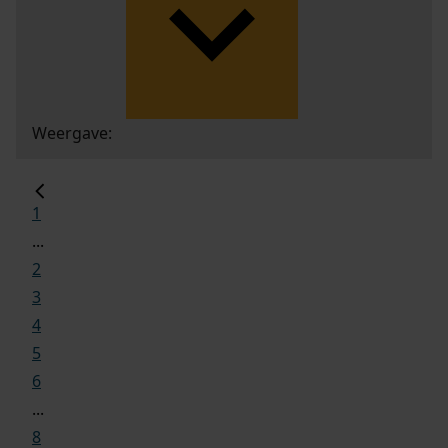
Weergave:
1
...
2
3
4
5
6
...
8