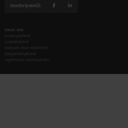
inschrijven
steun ons
privacybeleid
cookiebeleid
website door webreact
toegankelijkheid
algemene voorwaarden