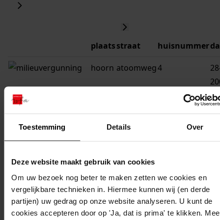
plaats
straat
huisnummer
d
hoorn
atoomweg
4
28
20
hoorn
atoomweg
37
23
19
Toestemming
Details
Over
hoorn
atoomweg
11
30
19
Deze website maakt gebruik van cookies
hoorn
atoomweg
15
29
Om uw bezoek nog beter te maken zetten we cookies en
19
vergelijkbare technieken in. Hiermee kunnen wij (en derde
partijen) uw gedrag op onze website analyseren. U kunt de
hoorn
atoomweg
17
29
cookies accepteren door op 'Ja, dat is prima' te klikken. Mee