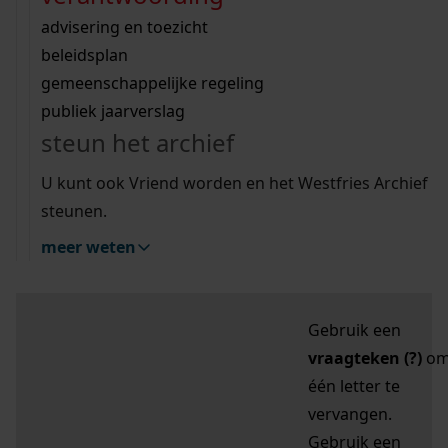
zoektips
Wij helpen u op weg met een aantal zoektips.
bekijk ons geschiedenislokaal
vergunningen
bouwvergunningen
advisering en toezicht
bekijk alle zoektips
beeld en geluid
omgevingsvergunningen
beleidsplan
uitleg nodig?
gemeenschappelijke regeling
publiek jaarverslag
Mijn Studiezaal (inloggen)
Wij helpen u op weg met een aantal zoektips.
steun het archief
bekijk alle zoektips
Door leestekens in
U kunt ook Vriend worden en het Westfries Archief
uw zoekopdracht te
steunen.
gebruiken, zoekt u
meer weten
specifieker of juist
breder:
Gebruik een
vraagteken (?)
o
één letter te
vervangen.
Gebruik een