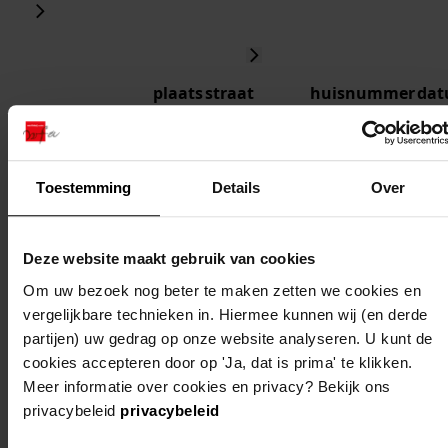
plaats
straat
huisnummer
da
andijk
bedrijvenweg
1
13-0
199
Toestemming
Details
Over
andijk
bedrijvenweg
2
19-0
199
Deze website maakt gebruik van cookies
andijk
bedrijvenweg
2
01-0
Om uw bezoek nog beter te maken zetten we cookies en
199
vergelijkbare technieken in. Hiermee kunnen wij (en derde
partijen) uw gedrag op onze website analyseren. U kunt de
andijk
bedrijvenweg
-
29-0
cookies accepteren door op 'Ja, dat is prima' te klikken.
199
Meer informatie over cookies en privacy? Bekijk ons
privacybeleid
privacybeleid
andijk
bedrijvenweg
30-0