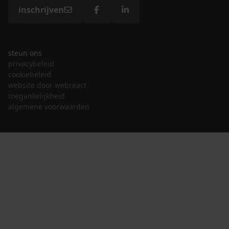
inschrijven
steun ons
privacybeleid
cookiebeleid
website door webreact
toegankelijkheid
algemene voorwaarden