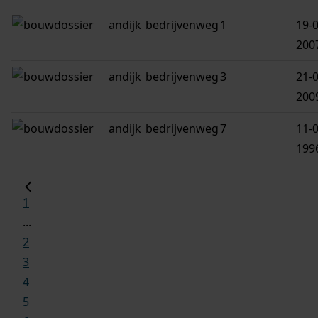
andijk
bedrijvenweg
1
19-0
200
andijk
bedrijvenweg
3
21-0
200
andijk
bedrijvenweg
7
11-0
199
1
...
2
3
4
5