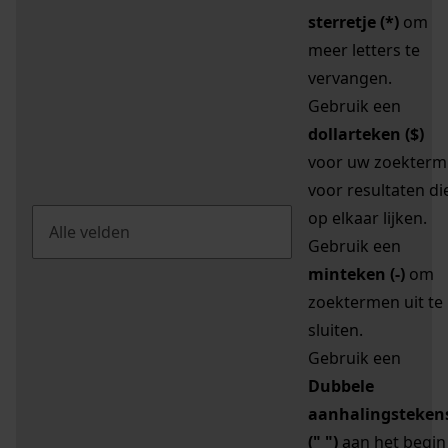
sterretje (*)
om
meer letters te
vervangen.
Gebruik een
dollarteken ($)
voor uw zoekterm
voor resultaten di
op elkaar lijken.
Gebruik een
minteken (-)
om
zoektermen uit te
sluiten.
Gebruik een
Dubbele
aanhalingsteken
(" ")
aan het begin