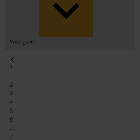
Weergave:
1
...
2
3
4
5
6
...
2