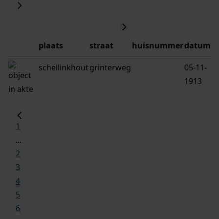
plaats
straat
huisnummer
datum
schellinkhout
grinterweg
05-11-
1913
1
...
2
3
4
5
6