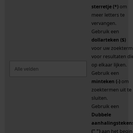
sterretje (*)
om
meer letters te
vervangen.
Gebruik een
dollarteken ($)
voor uw zoekterm
voor resultaten di
op elkaar lijken.
Gebruik een
minteken (-)
om
zoektermen uit te
sluiten.
Gebruik een
Dubbele
aanhalingsteken
(" ")
aan het begin