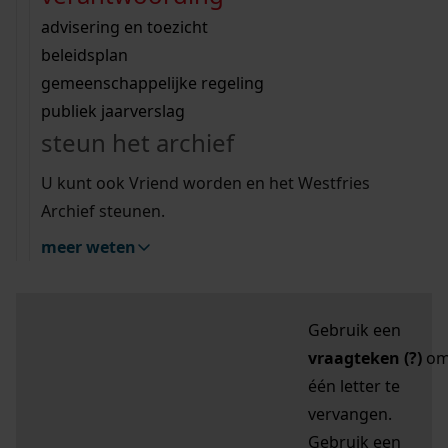
zoektips
Wij helpen u op weg met een aantal zoektips.
bekijk ons geschiedenislokaal
vergunningen
bouwvergunningen
advisering en toezicht
bekijk alle zoektips
beeld en geluid
omgevingsvergunningen
beleidsplan
uitleg nodig?
gemeenschappelijke regeling
publiek jaarverslag
Mijn Studiezaal (inloggen)
Wij helpen u op weg met een aantal zoektips.
steun het archief
bekijk alle zoektips
Door leestekens in
U kunt ook Vriend worden en het Westfries
uw zoekopdracht te
Archief steunen.
gebruiken, zoekt u
meer weten
specifieker of juist
breder:
Gebruik een
vraagteken (?)
o
één letter te
vervangen.
Gebruik een