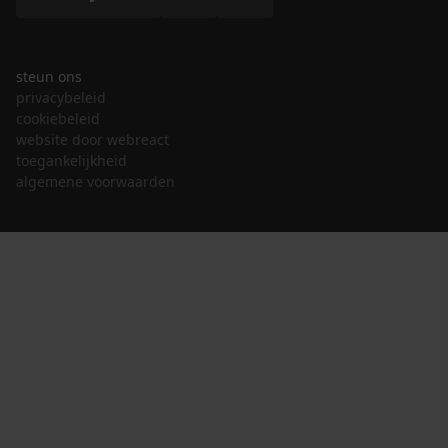
steun ons
privacybeleid
cookiebeleid
website door webreact
toegankelijkheid
algemene voorwaarden