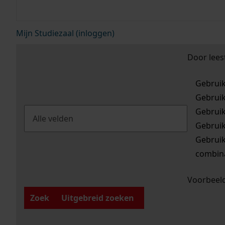
Mijn Studiezaal (inloggen)
Door lees
Gebrui
Gebrui
Gebrui
Gebrui
Gebrui
combina
Voorbeeld
Zoek
Uitgebreid zoeken