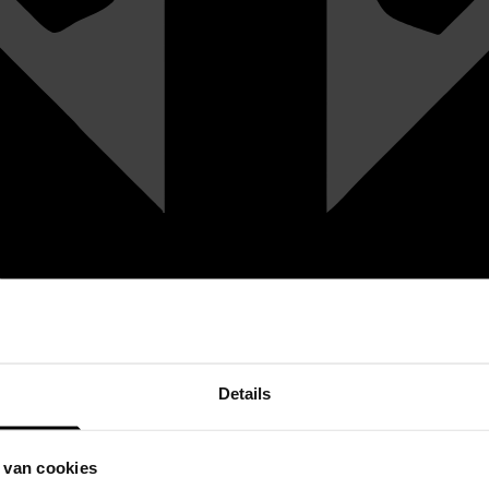
Details
 van cookies