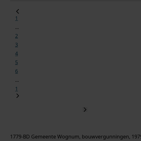
1
...
2
3
4
5
6
...
1
1779-BD Gemeente Wognum, bouwvergunningen, 197