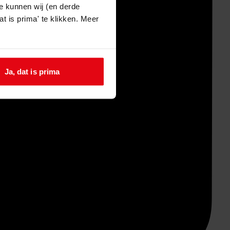
e kunnen wij (en derde
t is prima' te klikken. Meer
Ja, dat is prima