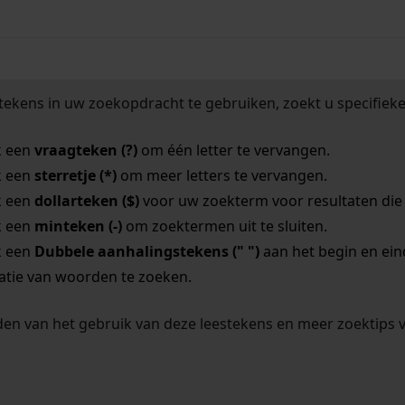
tekens in uw zoekopdracht te gebruiken, zoekt u specifieker
k een
vraagteken (?)
om één letter te vervangen.
k een
sterretje (*)
om meer letters te vervangen.
k een
dollarteken ($)
voor uw zoekterm voor resultaten die o
k een
minteken (-)
om zoektermen uit te sluiten.
k een
Dubbele aanhalingstekens (" ")
aan het begin en ei
tie van woorden te zoeken.
en van het gebruik van deze leestekens en meer zoektips 