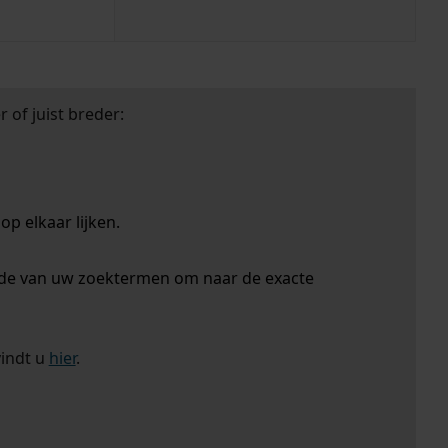
 of juist breder:
p elkaar lijken.
nde van uw zoektermen om naar de exacte
vindt u
hier
.