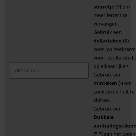
sterretje (*)
om
meer letters te
vervangen.
Gebruik een
dollarteken ($)
voor uw zoekterm
voor resultaten di
op elkaar lijken.
Gebruik een
minteken (-)
om
zoektermen uit te
sluiten.
Gebruik een
Dubbele
aanhalingsteken
(" ")
aan het begin