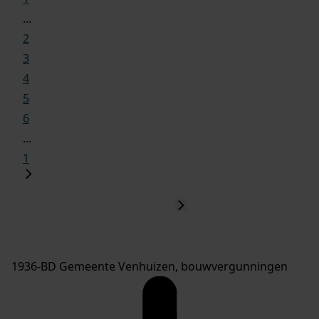
...
2
3
4
5
6
...
1
1936-BD Gemeente Venhuizen, bouwvergunningen