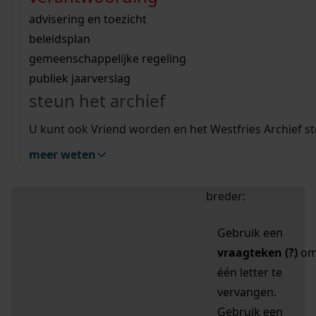
zoektips
Wij helpen u op weg met een aantal zoektips.
bekijk ons geschiedenislokaal
vergunningen
bouwvergunningen
advisering en toezicht
bekijk alle zoektips
beeld en geluid
omgevingsvergunningen
beleidsplan
uitleg nodig?
gemeenschappelijke regeling
publiek jaarverslag
Mijn Studiezaal (inloggen)
Wij helpen u op weg met een aantal zoektips.
steun het archief
bekijk alle zoektips
Door leestekens in
U kunt ook Vriend worden en het Westfries Archief s
uw zoekopdracht te
meer weten
gebruiken, zoekt u
specifieker of juist
breder:
Gebruik een
vraagteken (?)
o
één letter te
vervangen.
Gebruik een