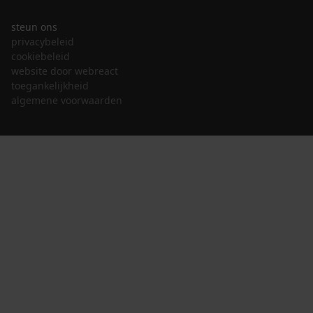
steun ons
privacybeleid
cookiebeleid
website door webreact
toegankelijkheid
algemene voorwaarden