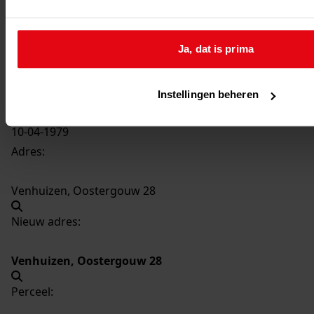
3878
Wijzigen topgevels, 1979
Datering
:
Ja, dat is prima
1979
Beschrijving:
Wijzigen topgevels
Instellingen beheren
Datum vergunning:
10-04-1979
Adres:
Venhuizen, Oostergouw 28
Nieuw adres:
Venhuizen, Oostergouw 28
Perceel: