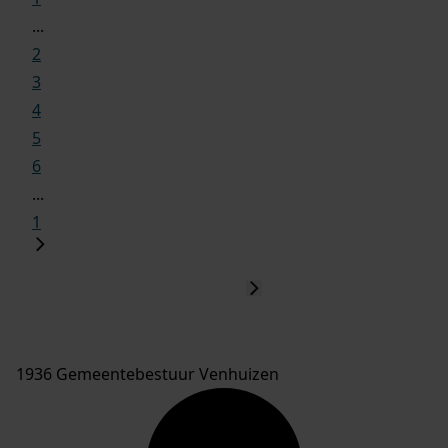
...
2
3
4
5
6
...
1
1936 Gemeentebestuur Venhuizen