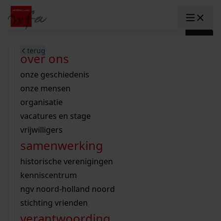
Ga naar content
zoeken naar:
terug
terug
terug
terug
terug
terug
open overheid
wet open overheid
ontdek westfriesland
onderzoek binnen de collectie
activiteiten
innovatie
over ons
Toggle submenu: "Open overhe
collectie
Toggle submenu: "Collectie"
gemeente drechterland
aanwinsten
hele collectie
cursussen
datascience
onze geschiedenis
home
/
onderzoek
gemeente enkhuizen
niet of beperkt openbaar
schematisch archievenoverzicht
educatie
digitale dienstverlening
onze mensen
Toggle submenu: "Onderzoek"
zoeken in de
gemeente hoorn
schatkist
notarissen
educatie
rondleidingen
digitalisering
organisatie
Toggle submenu: "educatie"
bekijk onze archiefstukken op de we
gemeente koggenland
tentoonstellingen
open data
lezingen
vacatures en stage
innovatie
Toggle submenu: "innovatie"
collectie
zoekhulpen
gemeente medemblik
verhalen
kinderactiviteiten
vrijwilligers
kaart
organisatie
Toggle submenu: "organisatie"
voor scholen
samenwerking
gemeente opmeer
westfriese kaart
ons werkgebied
contact
bekijk de kaart
wet open overheid
doorzoek de collectie
onderzoek naar een huis, straat of wijk
voor docenten
historische verenigingen
nieuws
agenda
gemeente stede broec
hele collectie
personen in de tweede wereldoorlog
voor leerlingen
kenniscentrum
veelgestelde vragen
hulp nodig?
werksaam westfriesland
bibliotheek
voorouderonderzoek
voor studenten
ngv noord-holland noord
webshop
uitleg nodig?
geschiedenislokaal
westfries archief
kranten
stichting vrienden
Deze zoektips helpen u op weg.
Winkelwagen
A
A
vergunningen
verantwoording
personen