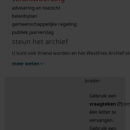
zoektips
Wij helpen u op weg met een aantal zoektips.
bekijk ons geschiedenislokaal
vergunningen
bouwvergunningen
advisering en toezicht
bekijk alle zoektips
beeld en geluid
omgevingsvergunningen
beleidsplan
uitleg nodig?
gemeenschappelijke regeling
publiek jaarverslag
Mijn Studiezaal (inloggen)
Wij helpen u op weg met een aantal zoektips.
steun het archief
bekijk alle zoektips
Door leestekens in
U kunt ook Vriend worden en het Westfries Archief s
uw zoekopdracht te
meer weten
gebruiken, zoekt u
specifieker of juist
breder:
Gebruik een
vraagteken (?)
o
één letter te
vervangen.
Gebruik een