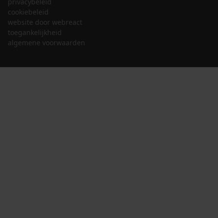
privacybeleid
cookiebeleid
website door webreact
toegankelijkheid
algemene voorwaarden