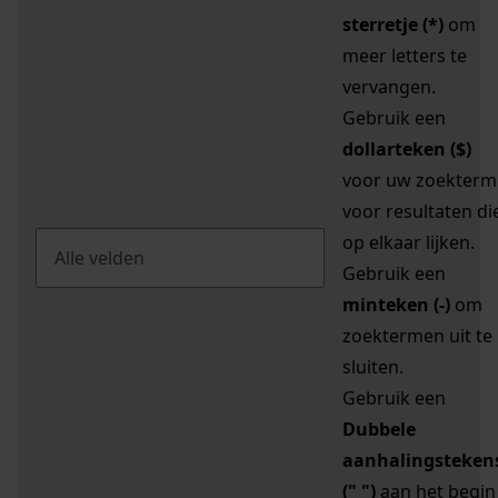
sterretje (*)
om
meer letters te
vervangen.
Gebruik een
dollarteken ($)
voor uw zoekterm
voor resultaten di
op elkaar lijken.
Gebruik een
minteken (-)
om
zoektermen uit te
sluiten.
Gebruik een
Dubbele
aanhalingsteken
(" ")
aan het begin