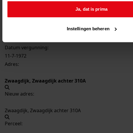
1319
Bouwen van een bedrijfsschuur, 1972
Ja, dat is prima
Datering
:
1972
Instellingen beheren
Beschrijving:
Bouwen van een bedrijfsschuur
Datum vergunning:
11-7-1972
Adres:
Zwaagdijk, Zwaagdijk achter 310A
Nieuw adres:
Zwaagdijk, Zwaagdijk achter 310A
Perceel: