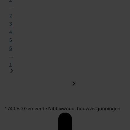
...
2
3
4
5
6
...
1
1740-BD Gemeente Nibbixwoud, bouwvergunningen