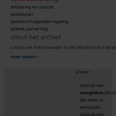
zoektips
Wij helpen u op weg met een aantal zoektips.
bekijk ons geschiedenislokaal
vergunningen
bouwvergunningen
advisering en toezicht
bekijk alle zoektips
beeld en geluid
omgevingsvergunningen
beleidsplan
uitleg nodig?
gemeenschappelijke regeling
publiek jaarverslag
Mijn Studiezaal (inloggen)
Wij helpen u op weg met een aantal zoektips.
steun het archief
bekijk alle zoektips
Door leestekens in
U kunt ook Vriend worden en het Westfries Archief s
uw zoekopdracht te
meer weten
gebruiken, zoekt u
specifieker of juist
breder:
Gebruik een
vraagteken (?)
o
één letter te
vervangen.
Gebruik een