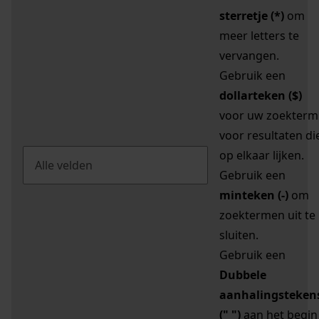
sterretje (*)
om
meer letters te
vervangen.
Gebruik een
dollarteken ($)
voor uw zoekterm
voor resultaten di
op elkaar lijken.
Gebruik een
minteken (-)
om
zoektermen uit te
sluiten.
Gebruik een
Dubbele
aanhalingsteken
(" ")
aan het begin