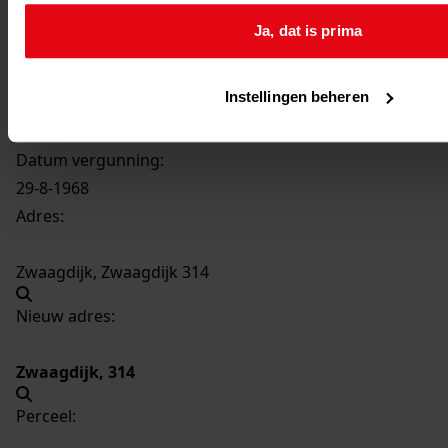
1329
Bouwen van een warenhuis, 1968
Ja, dat is prima
Datering
:
1968
Instellingen beheren
Beschrijving:
Bouwen van een warenhuis
Datum vergunning:
29-8-1968
Adres:
Zwaagdijk, Zwaagdijk 314
Nieuw adres:
Zwaagdijk, 314
Perceel: