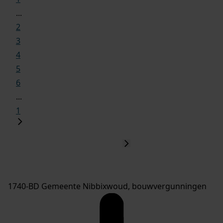
...
2
3
4
5
6
...
1
1740-BD Gemeente Nibbixwoud, bouwvergunningen