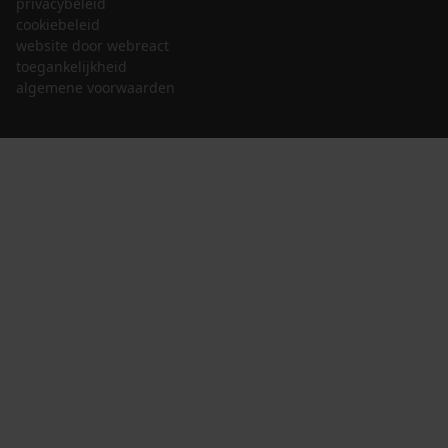
privacybeleid
cookiebeleid
website door webreact
toegankelijkheid
algemene voorwaarden