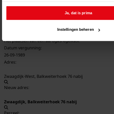
3241
Het plaatsen van een aardgasregelkast, 1989
Ja, dat is prima
Datering
:
1989
Instellingen beheren
Beschrijving:
Het plaatsen van een aardgasregelkast
Datum vergunning:
26-09-1989
Adres:
Zwaagdijk-West, Balkweiterhoek 76 nabij
Nieuw adres:
Zwaagdijk, Balkweiterhoek 76 nabij
Perceel: