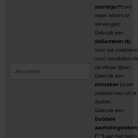
sterretje (*)
om
meer letters te
vervangen.
Gebruik een
dollarteken ($)
voor uw zoekterm
voor resultaten di
op elkaar lijken.
Gebruik een
minteken (-)
om
zoektermen uit te
sluiten.
Gebruik een
Dubbele
aanhalingsteken
(" ")
aan het begin