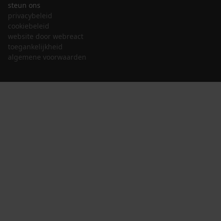
steun ons
privacybeleid
cookiebeleid
website door webreact
toegankelijkheid
algemene voorwaarden