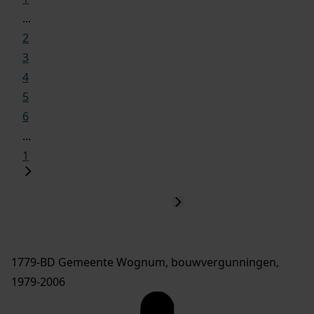
...
2
3
4
5
6
...
1
1779-BD Gemeente Wognum, bouwvergunningen,
1979-2006