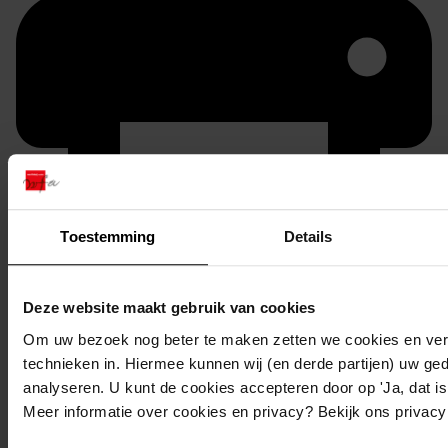
Toestemming
Details
Printen
duurzaam webadres
Deze website maakt gebruik van cookies
Om uw bezoek nog beter te maken zetten we cookies en verg
technieken in. Hiermee kunnen wij (en derde partijen) uw ge
analyseren. U kunt de cookies accepteren door op 'Ja, dat is 
Inventaris
Meer informatie over cookies en privacy? Bekijk ons privac
Inv.nr. 3201-3300