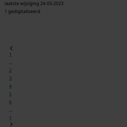
laatste wijziging 24-03-2023
1 gedigitaliseerd
1
...
2
3
4
5
6
...
1