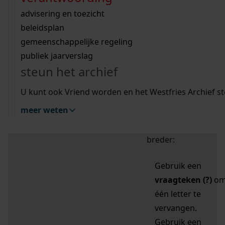
zoektips
Wij helpen u op weg met een aantal zoektips.
bekijk ons geschiedenislokaal
vergunningen
bouwvergunningen
advisering en toezicht
bekijk alle zoektips
beeld en geluid
omgevingsvergunningen
beleidsplan
uitleg nodig?
gemeenschappelijke regeling
publiek jaarverslag
Mijn Studiezaal (inloggen)
Wij helpen u op weg met een aantal zoektips.
steun het archief
bekijk alle zoektips
Door leestekens in
U kunt ook Vriend worden en het Westfries Archief s
uw zoekopdracht te
meer weten
gebruiken, zoekt u
specifieker of juist
breder:
Gebruik een
vraagteken (?)
o
één letter te
vervangen.
Gebruik een