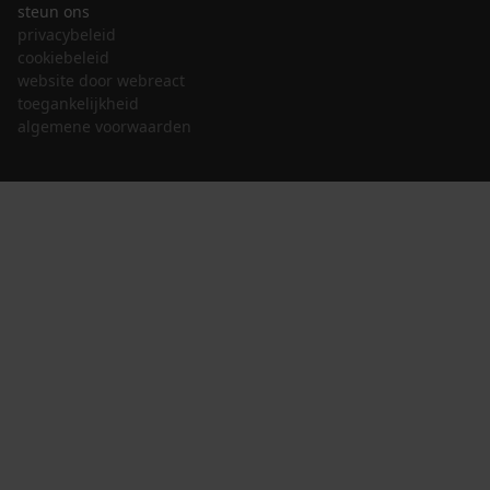
steun ons
privacybeleid
cookiebeleid
website door webreact
toegankelijkheid
algemene voorwaarden