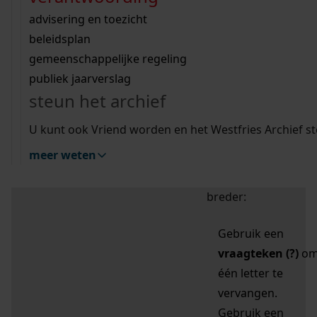
zoektips
Wij helpen u op weg met een aantal zoektips.
bekijk ons geschiedenislokaal
vergunningen
bouwvergunningen
advisering en toezicht
bekijk alle zoektips
beeld en geluid
omgevingsvergunningen
beleidsplan
uitleg nodig?
gemeenschappelijke regeling
publiek jaarverslag
Mijn Studiezaal (inloggen)
Wij helpen u op weg met een aantal zoektips.
steun het archief
bekijk alle zoektips
Door leestekens in
U kunt ook Vriend worden en het Westfries Archief s
uw zoekopdracht te
meer weten
gebruiken, zoekt u
specifieker of juist
breder:
Gebruik een
vraagteken (?)
o
één letter te
vervangen.
Gebruik een