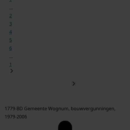
...
2
3
4
5
6
...
1
1779-BD Gemeente Wognum, bouwvergunningen,
1979-2006