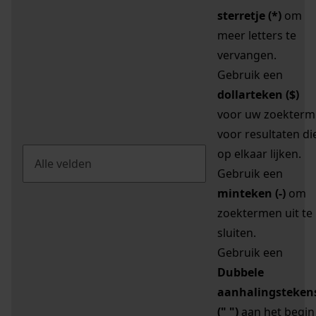
sterretje (*)
om
meer letters te
vervangen.
Gebruik een
dollarteken ($)
voor uw zoekterm
voor resultaten di
op elkaar lijken.
Gebruik een
minteken (-)
om
zoektermen uit te
sluiten.
Gebruik een
Dubbele
aanhalingsteken
(" ")
aan het begin