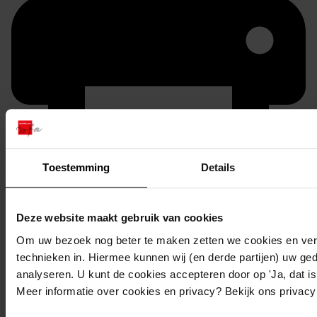
Toestemming
Details
Printen
duurzaam webadres
Deze website maakt gebruik van cookies
Om uw bezoek nog beter te maken zetten we cookies en verg
technieken in. Hiermee kunnen wij (en derde partijen) uw ge
analyseren. U kunt de cookies accepteren door op 'Ja, dat is 
Inventaris
Meer informatie over cookies en privacy? Bekijk ons privac
Inv.nr. 3201-3300