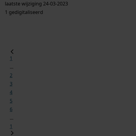
laatste wijziging 24-03-2023
1 gedigitaliseerd
1
...
2
3
4
5
6
...
1