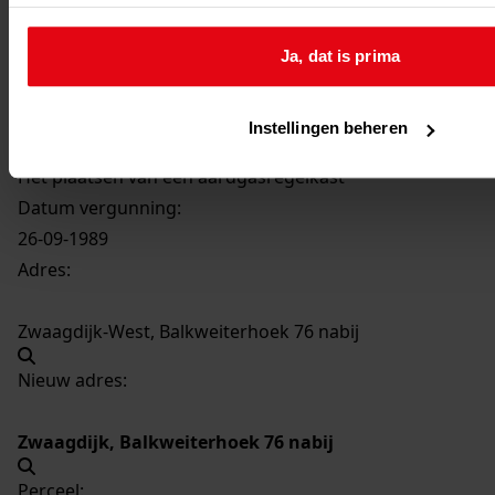
3241
Het plaatsen van een aardgasregelkast, 1989
Ja, dat is prima
Datering
:
1989
Instellingen beheren
Beschrijving:
Het plaatsen van een aardgasregelkast
Datum vergunning:
26-09-1989
Adres:
Zwaagdijk-West, Balkweiterhoek 76 nabij
Nieuw adres:
Zwaagdijk, Balkweiterhoek 76 nabij
Perceel: