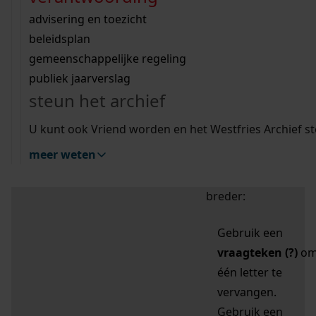
zoektips
Wij helpen u op weg met een aantal zoektips.
bekijk ons geschiedenislokaal
vergunningen
bouwvergunningen
advisering en toezicht
bekijk alle zoektips
beeld en geluid
omgevingsvergunningen
beleidsplan
uitleg nodig?
gemeenschappelijke regeling
publiek jaarverslag
Mijn Studiezaal (inloggen)
Wij helpen u op weg met een aantal zoektips.
steun het archief
bekijk alle zoektips
Door leestekens in
U kunt ook Vriend worden en het Westfries Archief s
uw zoekopdracht te
meer weten
gebruiken, zoekt u
specifieker of juist
breder:
Gebruik een
vraagteken (?)
o
één letter te
vervangen.
Gebruik een