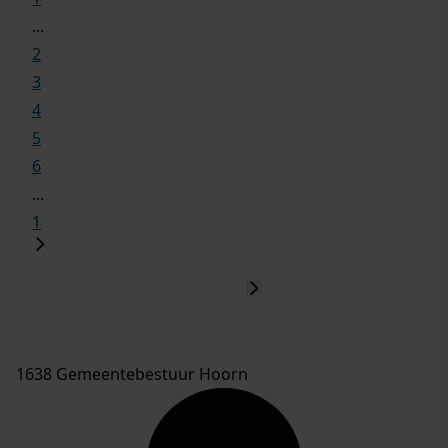
...
2
3
4
5
6
...
1
1638 Gemeentebestuur Hoorn