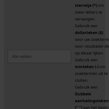
sterretje (*)
om
meer letters te
vervangen.
Gebruik een
dollarteken ($)
voor uw zoekterm
voor resultaten di
op elkaar lijken.
Gebruik een
minteken (-)
om
zoektermen uit te
sluiten.
Gebruik een
Dubbele
aanhalingsteken
(" ")
aan het begin