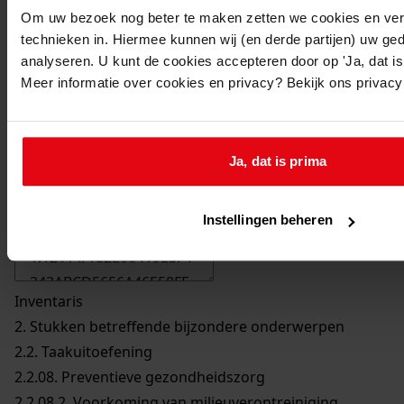
Om uw bezoek nog beter te maken zetten we cookies en verg
technieken in. Hiermee kunnen wij (en derde partijen) uw ge
analyseren. U kunt de cookies accepteren door op 'Ja, dat is 
Meer informatie over cookies en privacy? Bekijk ons privac
Ja, dat is prima
Printen
duurzaam webadres
Instellingen beheren
Inventaris
2. Stukken betreffende bijzondere onderwerpen
2.2. Taakuitoefening
2.2.08. Preventieve gezondheidszorg
2.2.08.2. Voorkoming van milieuverontreiniging