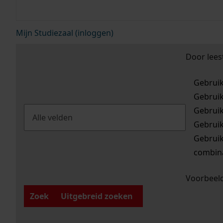
Mijn Studiezaal (inloggen)
Door lees
Gebrui
Gebrui
Gebrui
Gebrui
Gebrui
combina
Voorbeeld
Zoek
Uitgebreid zoeken