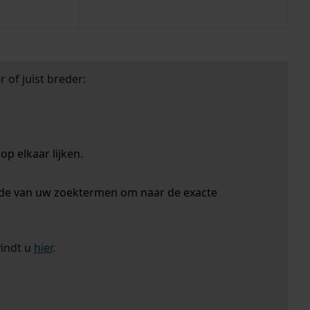
 of juist breder:
p elkaar lijken.
nde van uw zoektermen om naar de exacte
vindt u
hier
.