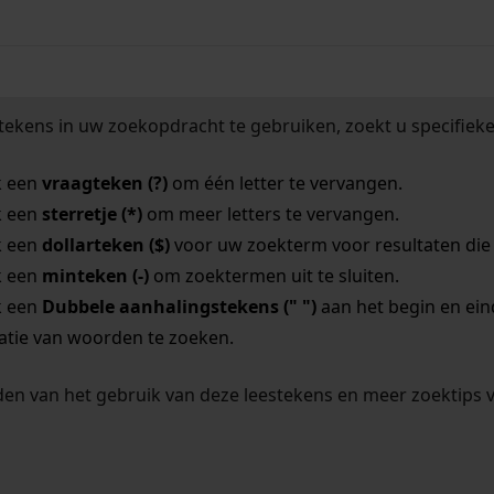
tekens in uw zoekopdracht te gebruiken, zoekt u specifieker
k een
vraagteken (?)
om één letter te vervangen.
k een
sterretje (*)
om meer letters te vervangen.
k een
dollarteken ($)
voor uw zoekterm voor resultaten die o
k een
minteken (-)
om zoektermen uit te sluiten.
k een
Dubbele aanhalingstekens (" ")
aan het begin en ei
tie van woorden te zoeken.
en van het gebruik van deze leestekens en meer zoektips 