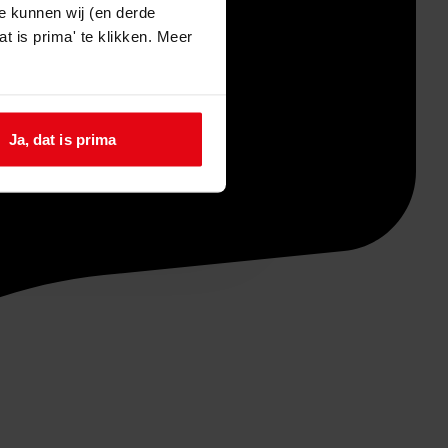
e kunnen wij (en derde
t is prima' te klikken. Meer
Ja, dat is prima