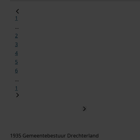
1
...
2
3
4
5
6
...
1
1935 Gemeentebestuur Drechterland