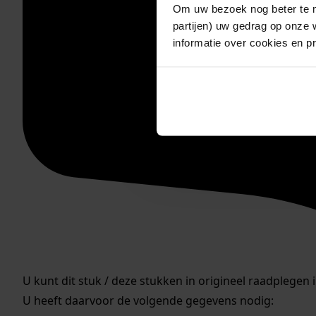
Om uw bezoek nog beter te m
partijen) uw gedrag op onze 
informatie over cookies en p
U kunt dit stuk / deze stukken in origineel raadplegen 
U heeft daarvoor de volgende gegevens nodig: