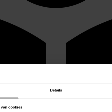
Details
 van cookies