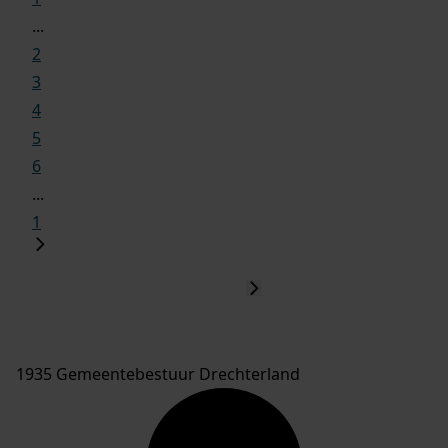
...
2
3
4
5
6
...
1
1935 Gemeentebestuur Drechterland