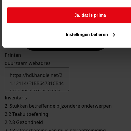
Ja, dat is prima
Instellingen beheren
Printen
duurzaam webadres
Inventaris
2. Stukken betreffende bijzondere onderwerpen
2.2 Taakuitoefening
2.2.8 Gezondheid
2.2.8.2 Voorkoming van milieuverontreiniging