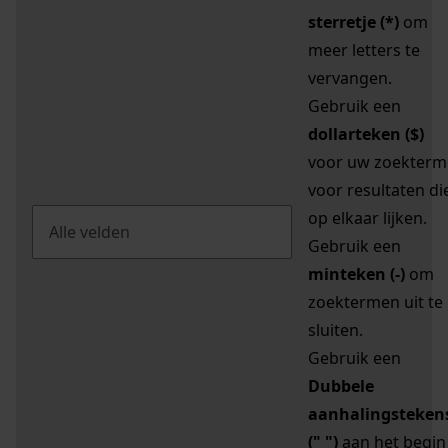
sterretje (*)
om
meer letters te
vervangen.
Gebruik een
dollarteken ($)
voor uw zoekterm
voor resultaten di
op elkaar lijken.
Gebruik een
minteken (-)
om
zoektermen uit te
sluiten.
Gebruik een
Dubbele
aanhalingsteken
(" ")
aan het begin