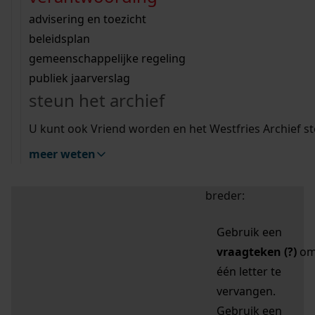
zoektips
Wij helpen u op weg met een aantal zoektips.
bekijk ons geschiedenislokaal
vergunningen
bouwvergunningen
advisering en toezicht
bekijk alle zoektips
beeld en geluid
omgevingsvergunningen
beleidsplan
uitleg nodig?
gemeenschappelijke regeling
publiek jaarverslag
Mijn Studiezaal (inloggen)
Wij helpen u op weg met een aantal zoektips.
steun het archief
bekijk alle zoektips
Door leestekens in
U kunt ook Vriend worden en het Westfries Archief s
uw zoekopdracht te
meer weten
gebruiken, zoekt u
specifieker of juist
breder:
Gebruik een
vraagteken (?)
o
één letter te
vervangen.
Gebruik een