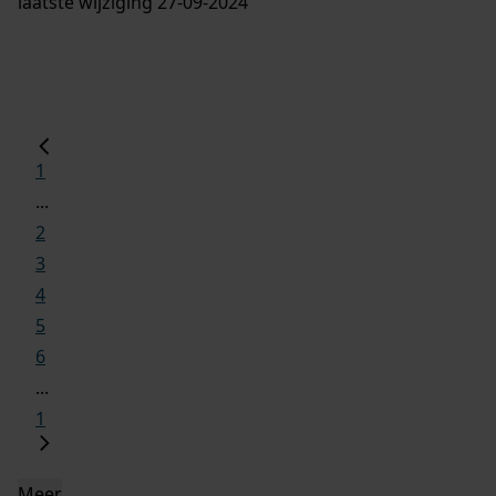
laatste wijziging 27-09-2024
1
...
2
3
4
5
6
...
1
Meer