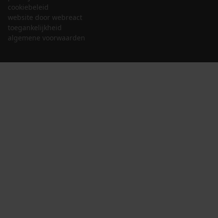
cookiebeleid
website door webreact
toegankelijkheid
algemene voorwaarden