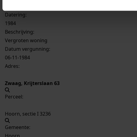
2406
Vergroten woning, 1984
Datering
:
1984
Beschrijving:
Vergroten woning
Datum vergunning:
06-11-1984
Adres:
Zwaag, Krijterslaan 63
Perceel:
Hoorn, sectie I 3236
Gemeente:
Hoorn