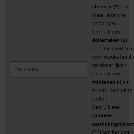
sterretje (*)
om
meer letters te
vervangen.
Gebruik een
dollarteken ($)
voor uw zoekterm
voor resultaten di
op elkaar lijken.
Gebruik een
minteken (-)
om
zoektermen uit te
sluiten.
Gebruik een
Dubbele
aanhalingsteken
(" ")
aan het begin