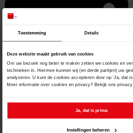
Toestemming
Details
Deze website maakt gebruik van cookies
Om uw bezoek nog beter te maken zetten we cookies en verg
Printen
technieken in. Hiermee kunnen wij (en derde partijen) uw ge
analyseren. U kunt de cookies accepteren door op 'Ja, dat is 
duurzaam webadres
Meer informatie over cookies en privacy? Bekijk ons privac
Ja, dat is prima
Inventaris
Inv.nrs. 2401-2500
Instellingen beheren