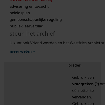
zoektips
Wij helpen u op weg met een aantal zoektips.
bekijk ons geschiedenislokaal
vergunningen
bouwvergunningen
advisering en toezicht
bekijk alle zoektips
beeld en geluid
omgevingsvergunningen
beleidsplan
uitleg nodig?
gemeenschappelijke regeling
publiek jaarverslag
Mijn Studiezaal (inloggen)
Wij helpen u op weg met een aantal zoektips.
steun het archief
bekijk alle zoektips
Door leestekens in
U kunt ook Vriend worden en het Westfries Archief s
uw zoekopdracht te
meer weten
gebruiken, zoekt u
specifieker of juist
breder:
Gebruik een
vraagteken (?)
o
één letter te
vervangen.
Gebruik een