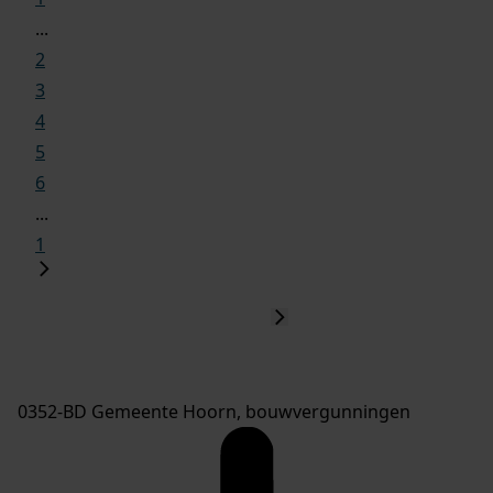
...
2
3
4
5
6
...
1
0352-BD Gemeente Hoorn, bouwvergunningen