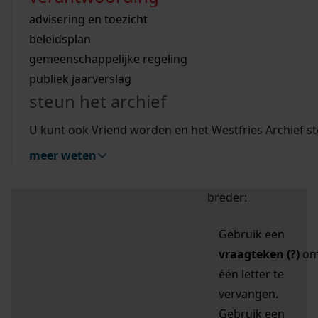
zoektips
Wij helpen u op weg met een aantal zoektips.
bekijk ons geschiedenislokaal
vergunningen
bouwvergunningen
advisering en toezicht
bekijk alle zoektips
beeld en geluid
omgevingsvergunningen
beleidsplan
uitleg nodig?
gemeenschappelijke regeling
publiek jaarverslag
Mijn Studiezaal (inloggen)
Wij helpen u op weg met een aantal zoektips.
steun het archief
bekijk alle zoektips
Door leestekens in
U kunt ook Vriend worden en het Westfries Archief s
uw zoekopdracht te
meer weten
gebruiken, zoekt u
specifieker of juist
breder:
Gebruik een
vraagteken (?)
o
één letter te
vervangen.
Gebruik een