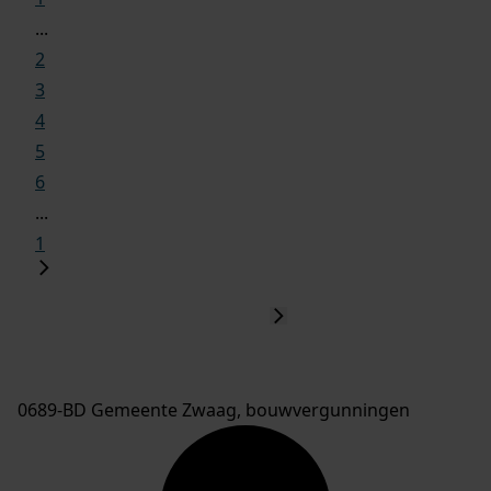
...
2
3
4
5
6
...
1
0689-BD Gemeente Zwaag, bouwvergunningen