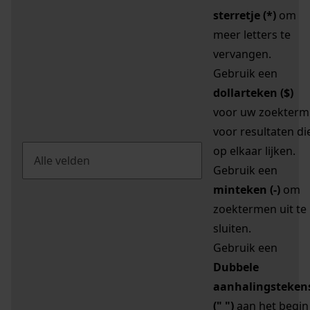
sterretje (*)
om
meer letters te
vervangen.
Gebruik een
dollarteken ($)
voor uw zoekterm
voor resultaten di
op elkaar lijken.
Gebruik een
minteken (-)
om
zoektermen uit te
sluiten.
Gebruik een
Dubbele
aanhalingsteken
(" ")
aan het begin