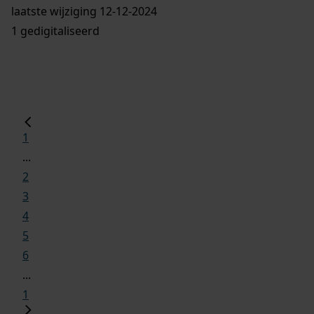
laatste wijziging 12-12-2024
1 gedigitaliseerd
1
...
2
3
4
5
6
...
1