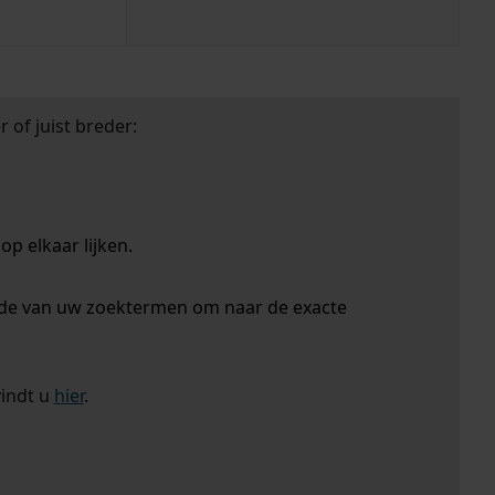
 of juist breder:
p elkaar lijken.
nde van uw zoektermen om naar de exacte
vindt u
hier
.