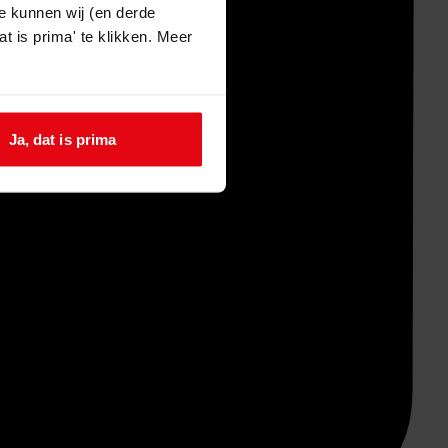
e kunnen wij (en derde
t is prima' te klikken. Meer
Ja, dat is prima