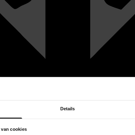
Details
 van cookies