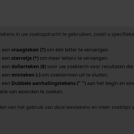
tekens in uw zoekopdracht te gebruiken, zoekt u specifieker
k een
vraagteken (?)
om één letter te vervangen.
k een
sterretje (*)
om meer letters te vervangen.
k een
dollarteken ($)
voor uw zoekterm voor resultaten die o
k een
minteken (-)
om zoektermen uit te sluiten.
k een
Dubbele aanhalingstekens (" ")
aan het begin en ei
tie van woorden te zoeken.
en van het gebruik van deze leestekens en meer zoektips 