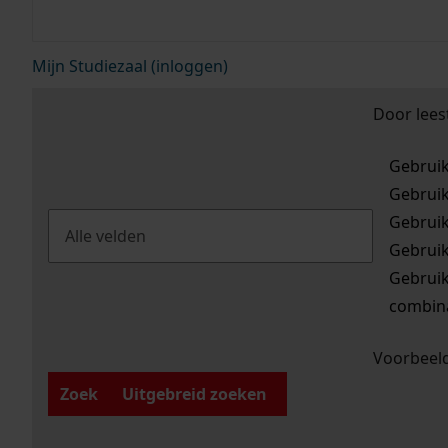
Mijn Studiezaal (inloggen)
Door lees
Gebrui
Gebrui
Gebrui
Gebrui
Gebrui
combina
Voorbeeld
Zoek
Uitgebreid zoeken