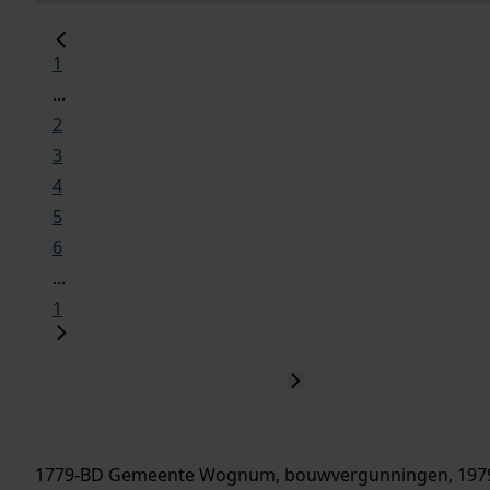
1
...
2
3
4
5
6
...
1
1779-BD Gemeente Wognum, bouwvergunningen, 197