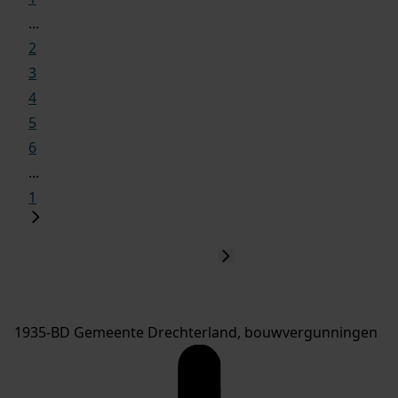
...
2
3
4
5
6
...
1
1935-BD Gemeente Drechterland, bouwvergunningen