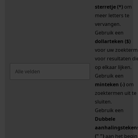
sterretje (*)
om
meer letters te
vervangen.
Gebruik een
dollarteken ($)
voor uw zoekterm
voor resultaten di
op elkaar lijken.
Gebruik een
minteken (-)
om
zoektermen uit te
sluiten.
Gebruik een
Dubbele
aanhalingsteken
(" ")
aan het begin