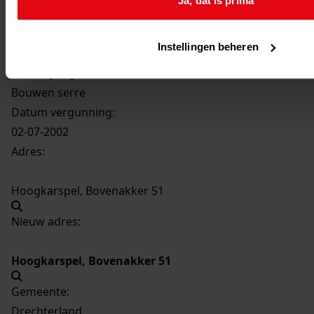
Ja, dat is prima
512
Bouwen serre, 2002
Datering
:
Instellingen beheren
2002
Beschrijving:
Bouwen serre
Datum vergunning:
02-07-2002
Adres:
Hoogkarspel, Bovenakker 51
Nieuw adres:
Hoogkarspel, Bovenakker 51
Gemeente:
Drechterland