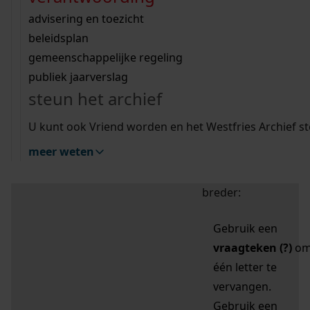
zoektips
Wij helpen u op weg met een aantal zoektips.
bekijk ons geschiedenislokaal
vergunningen
bouwvergunningen
advisering en toezicht
bekijk alle zoektips
beeld en geluid
omgevingsvergunningen
beleidsplan
uitleg nodig?
gemeenschappelijke regeling
publiek jaarverslag
Mijn Studiezaal (inloggen)
Wij helpen u op weg met een aantal zoektips.
steun het archief
bekijk alle zoektips
Door leestekens in
U kunt ook Vriend worden en het Westfries Archief s
uw zoekopdracht te
meer weten
gebruiken, zoekt u
specifieker of juist
breder:
Gebruik een
vraagteken (?)
o
één letter te
vervangen.
Gebruik een