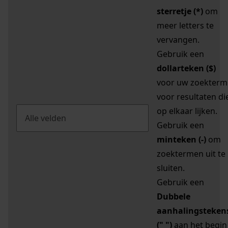
sterretje (*)
om
meer letters te
vervangen.
Gebruik een
dollarteken ($)
voor uw zoekterm
voor resultaten di
op elkaar lijken.
Gebruik een
minteken (-)
om
zoektermen uit te
sluiten.
Gebruik een
Dubbele
aanhalingsteken
(" ")
aan het begin