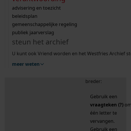
zoektips
Wij helpen u op weg met een aantal zoektips.
bekijk ons geschiedenislokaal
vergunningen
bouwvergunningen
advisering en toezicht
bekijk alle zoektips
beeld en geluid
omgevingsvergunningen
beleidsplan
uitleg nodig?
gemeenschappelijke regeling
publiek jaarverslag
Mijn Studiezaal (inloggen)
Wij helpen u op weg met een aantal zoektips.
steun het archief
bekijk alle zoektips
Door leestekens in
U kunt ook Vriend worden en het Westfries Archief s
uw zoekopdracht te
meer weten
gebruiken, zoekt u
specifieker of juist
breder:
Gebruik een
vraagteken (?)
o
één letter te
vervangen.
Gebruik een