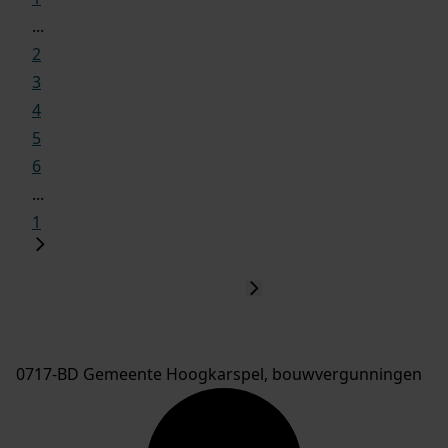
...
2
3
4
5
6
...
1
0717-BD Gemeente Hoogkarspel, bouwvergunningen