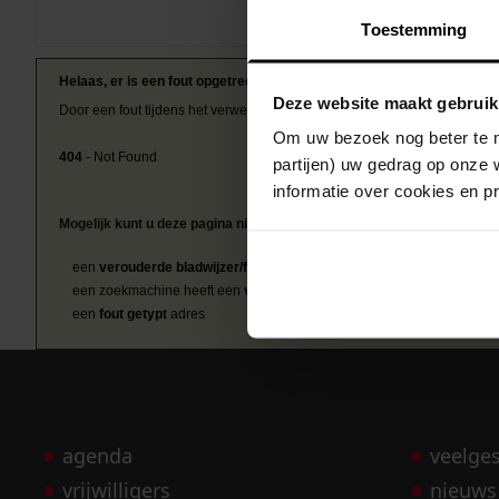
Toestemming
Helaas, er is een fout opgetreden
Deze website maakt gebruik
Door een fout tijdens het verwerken van deze pagina is het niet mogelij
Om uw bezoek nog beter te m
404
- Not Found
partijen) uw gedrag op onze 
informatie over cookies en p
Mogelijk kunt u deze pagina niet bezoeken door:
een
verouderde bladwijzer/favoriet
een zoekmachine heeft een
verouderde lijst van de website
een
fout getypt
adres
agenda
veelge
vrijwilligers
nieuws