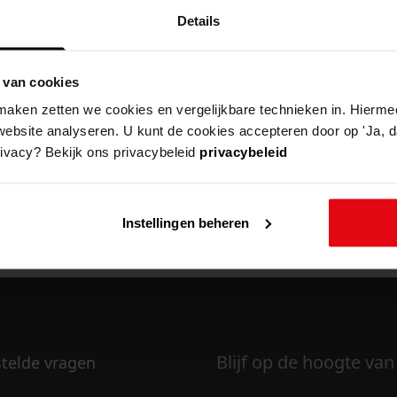
Details
 van cookies
k om deze pagina te kunnen bekijken.
aken zetten we cookies en vergelijkbare technieken in. Hierme
website analyseren. U kunt de cookies accepteren door op 'Ja, da
rivacy? Bekijk ons privacybeleid
privacybeleid
Instellingen beheren
Blijf op de hoogte van
stelde vragen