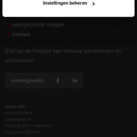
Instellingen beheren
vrijwilligers
veelgestelde vragen
nieuws
Blijf op de hoogte van nieuwe aanwinsten en
activiteiten.
inschrijven
steun ons
privacybeleid
cookiebeleid
website door webreact
toegankelijkheid