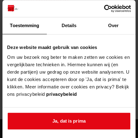
zoektips
Wij helpen u op weg met een aantal zoektips.
bekijk ons geschiedenislokaal
vergunningen
bouwvergunningen
advisering en toezicht
bekijk alle zoektips
beeld en geluid
omgevingsvergunningen
beleidsplan
uitleg nodig?
gemeenschappelijke regeling
Toestemming
Details
Over
publiek jaarverslag
Wij helpen u op weg met een aantal zoektips.
Helaas, er is een fout opgetreden
steun het archief
bekijk alle zoektips
Door een fout tijdens het verwerken van deze pagina is het niet
Deze website maakt gebruik van cookies
mogelijk om deze pagina te kunnen bekijken.
U kunt ook Vriend worden en het Westfries
Om uw bezoek nog beter te maken zetten we cookies en
Archief steunen.
vergelijkbare technieken in. Hiermee kunnen wij (en
404
- Not Found
derde partijen) uw gedrag op onze website analyseren. U
meer weten
kunt de cookies accepteren door op 'Ja, dat is prima' te
Mogelijk kunt u deze pagina niet bezoeken door:
klikken. Meer informatie over cookies en privacy? Bekijk
ons privacybeleid
privacybeleid
een
verouderde bladwijzer/favoriet
een zoekmachine heeft een
verouderde lijst van de website
een
fout getypt
adres
Ja, dat is prima
agenda