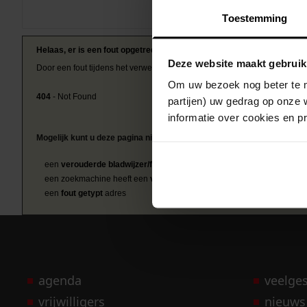
Toestemming
Helaas, er is een fout opgetreden
Deze website maakt gebruik
Door een fout tijdens het verwerken van deze pagina is het niet mogelij
Om uw bezoek nog beter te m
404
- Not Found
partijen) uw gedrag op onze 
informatie over cookies en p
Mogelijk kunt u deze pagina niet bezoeken door:
een
verouderde bladwijzer/favoriet
een zoekmachine heeft een
verouderde lijst van de website
een
fout getypt
adres
agenda
veelge
vrijwilligers
nieuws