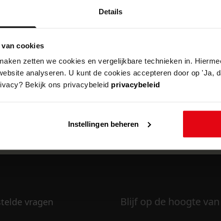
Details
 van cookies
k om deze pagina te kunnen bekijken.
aken zetten we cookies en vergelijkbare technieken in. Hierme
website analyseren. U kunt de cookies accepteren door op 'Ja, da
rivacy? Bekijk ons privacybeleid
privacybeleid
Instellingen beheren
Blijf op de hoogte van
stelde vragen