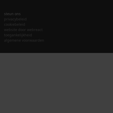
steun ons
privacybeleid
cookiebeleid
website door webreact
toegankelijkheid
algemene voorwaarden