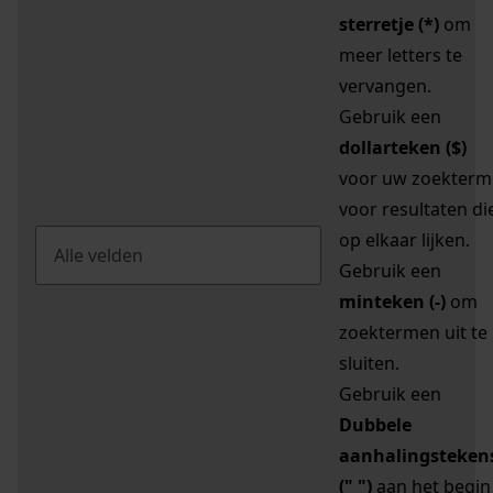
sterretje (*)
om
meer letters te
vervangen.
Gebruik een
dollarteken ($)
voor uw zoekterm
voor resultaten di
op elkaar lijken.
Gebruik een
minteken (-)
om
zoektermen uit te
sluiten.
Gebruik een
Dubbele
aanhalingsteken
(" ")
aan het begin