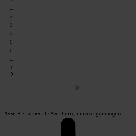
...
2
3
4
5
6
...
1
1556-BD Gemeente Avenhorn, bouwvergunningen