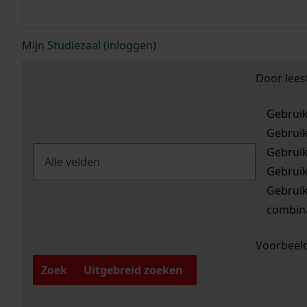
Mijn Studiezaal (inloggen)
Door lees
Gebrui
Gebrui
Gebrui
Gebrui
Gebrui
combina
Voorbeeld
Zoek
Uitgebreid zoeken