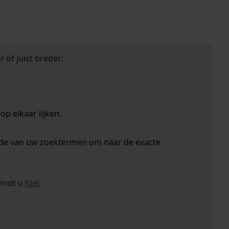
 of juist breder:
p elkaar lijken.
nde van uw zoektermen om naar de exacte
vindt u
hier
.