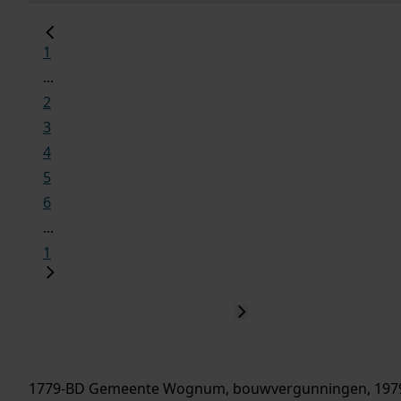
1
...
2
3
4
5
6
...
1
1779-BD Gemeente Wognum, bouwvergunningen, 197