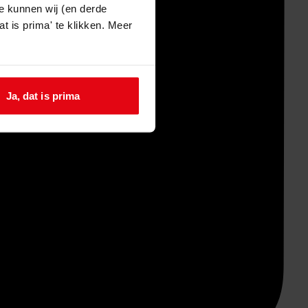
e kunnen wij (en derde
t is prima' te klikken. Meer
Ja, dat is prima