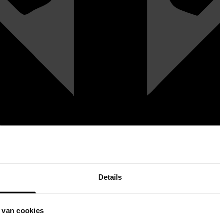
Details
 van cookies