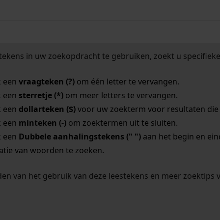
tekens in uw zoekopdracht te gebruiken, zoekt u specifieker
k een
vraagteken (?)
om één letter te vervangen.
k een
sterretje (*)
om meer letters te vervangen.
k een
dollarteken ($)
voor uw zoekterm voor resultaten die o
k een
minteken (-)
om zoektermen uit te sluiten.
k een
Dubbele aanhalingstekens (" ")
aan het begin en ei
tie van woorden te zoeken.
en van het gebruik van deze leestekens en meer zoektips 