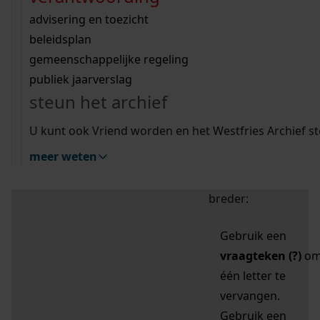
zoektips
Wij helpen u op weg met een aantal zoektips.
bekijk ons geschiedenislokaal
vergunningen
bouwvergunningen
advisering en toezicht
bekijk alle zoektips
beeld en geluid
omgevingsvergunningen
beleidsplan
uitleg nodig?
gemeenschappelijke regeling
publiek jaarverslag
Mijn Studiezaal (inloggen)
Wij helpen u op weg met een aantal zoektips.
steun het archief
bekijk alle zoektips
Door leestekens in
U kunt ook Vriend worden en het Westfries Archief s
uw zoekopdracht te
meer weten
gebruiken, zoekt u
specifieker of juist
breder:
Gebruik een
vraagteken (?)
o
één letter te
vervangen.
Gebruik een