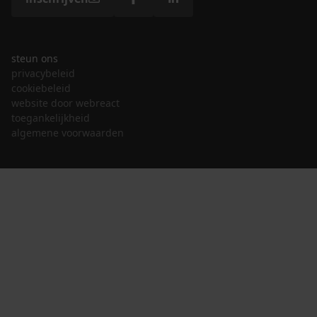
steun ons
privacybeleid
cookiebeleid
website door webreact
toegankelijkheid
algemene voorwaarden