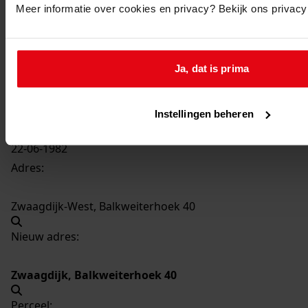
Meer informatie over cookies en privacy? Bekijk ons privac
802
Het plaatsen van een buitenportaal, 1982
Datering
:
Ja, dat is prima
1982
Beschrijving:
Het plaatsen van een buitenportaal
Instellingen beheren
Datum vergunning:
22-06-1982
Adres:
Zwaagdijk-West, Balkweiterhoek 40
Nieuw adres:
Zwaagdijk, Balkweiterhoek 40
Perceel: