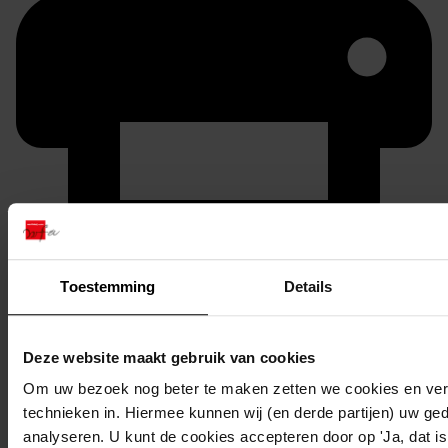
Printen
Toestemming
Details
duurzaam webadres
Deze website maakt gebruik van cookies
Om uw bezoek nog beter te maken zetten we cookies en verg
Inventaris
technieken in. Hiermee kunnen wij (en derde partijen) uw ge
analyseren. U kunt de cookies accepteren door op 'Ja, dat is 
Inv.nr. 801-900