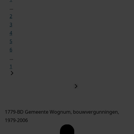
...
2
3
4
5
6
...
1
1779-BD Gemeente Wognum, bouwvergunningen,
1979-2006