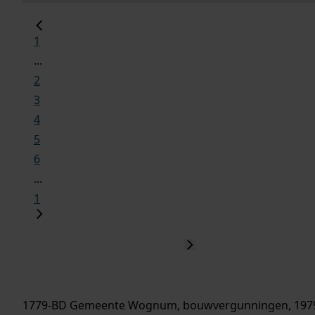
1
...
2
3
4
5
6
...
1
1779-BD Gemeente Wognum, bouwvergunningen, 197