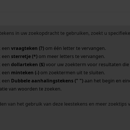
tekens in uw zoekopdracht te gebruiken, zoekt u specifieker
k een
vraagteken (?)
om één letter te vervangen.
k een
sterretje (*)
om meer letters te vervangen.
k een
dollarteken ($)
voor uw zoekterm voor resultaten die o
k een
minteken (-)
om zoektermen uit te sluiten.
k een
Dubbele aanhalingstekens (" ")
aan het begin en ei
tie van woorden te zoeken.
en van het gebruik van deze leestekens en meer zoektips 