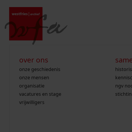
Ga naar content
zoeken naar:
wet open overheid
ontdek westfriesland
onderzoek binnen de collectie
activiteiten
innovatie
over ons
same
gemeente drechterland
aanwinsten
hele collectie
cursussen
datascience
onze geschiedenis
histori
home
gemeente enkhuizen
niet of beperkt openbaar
schematisch archievenoverzicht
educatie
digitale dienstverlening
onze mensen
kennis
/
archieven
gemeente hoorn
schatkist
notarissen
rondleidingen
digitalisering
organisatie
ngv no
zoeken in de c
gemeente koggenland
tentoonstellingen
open data
lezingen
vacatures en stage
stichti
gemeente medemblik
verhalen
kinderactiviteiten
vrijwilligers
gemeente opmeer
westfriese kaart