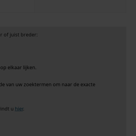
 of juist breder:
p elkaar lijken.
nde van uw zoektermen om naar de exacte
vindt u
hier
.