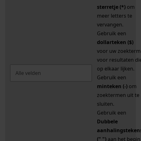
sterretje (*)
om
meer letters te
vervangen.
Gebruik een
dollarteken ($)
voor uw zoekterm
voor resultaten di
op elkaar lijken.
Gebruik een
minteken (-)
om
zoektermen uit te
sluiten.
Gebruik een
Dubbele
aanhalingsteken
(" ")
aan het begin