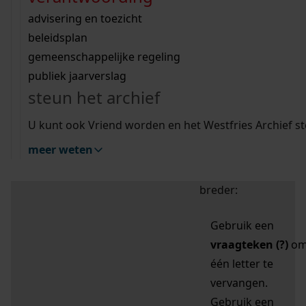
zoektips
Wij helpen u op weg met een aantal zoektips.
bekijk ons geschiedenislokaal
vergunningen
bouwvergunningen
advisering en toezicht
bekijk alle zoektips
beeld en geluid
omgevingsvergunningen
beleidsplan
uitleg nodig?
gemeenschappelijke regeling
publiek jaarverslag
Mijn Studiezaal (inloggen)
Wij helpen u op weg met een aantal zoektips.
steun het archief
bekijk alle zoektips
Door leestekens in
U kunt ook Vriend worden en het Westfries Archief s
uw zoekopdracht te
meer weten
gebruiken, zoekt u
specifieker of juist
breder:
Gebruik een
vraagteken (?)
o
één letter te
vervangen.
Gebruik een