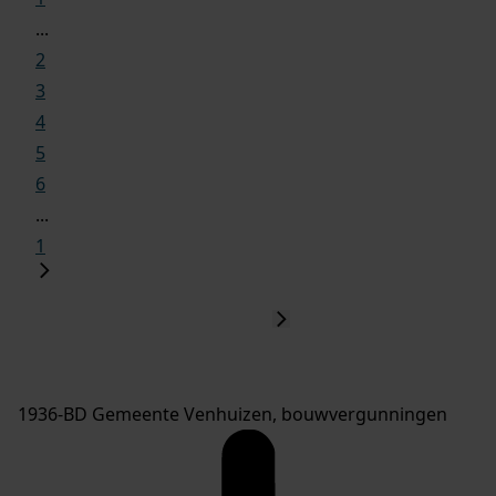
...
2
3
4
5
6
...
1
1936-BD Gemeente Venhuizen, bouwvergunningen