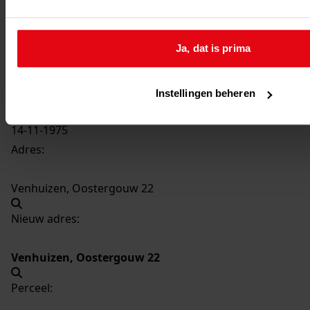
3857
Vergroten bijkeuken, 1975
Datering
:
Ja, dat is prima
1975
Beschrijving:
Vergroten bijkeuken
Instellingen beheren
Datum vergunning:
14-11-1975
Adres:
Venhuizen, Oostergouw 22
Nieuw adres:
Venhuizen, Oostergouw 22
Perceel: