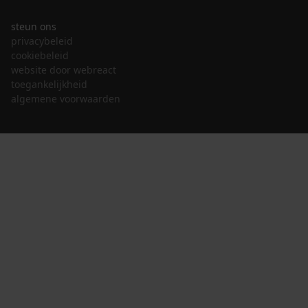
steun ons
privacybeleid
cookiebeleid
website door webreact
toegankelijkheid
algemene voorwaarden