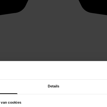
Details
 van cookies