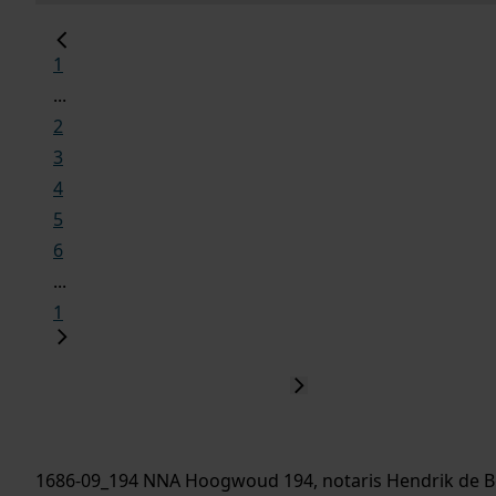
1
...
2
3
4
5
6
...
1
1686-09_194 NNA Hoogwoud 194, notaris Hendrik de Boe