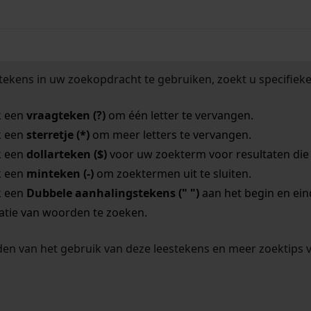
tekens in uw zoekopdracht te gebruiken, zoekt u specifieker
k een
vraagteken (?)
om één letter te vervangen.
k een
sterretje (*)
om meer letters te vervangen.
k een
dollarteken ($)
voor uw zoekterm voor resultaten die o
k een
minteken (-)
om zoektermen uit te sluiten.
k een
Dubbele aanhalingstekens (" ")
aan het begin en ei
tie van woorden te zoeken.
en van het gebruik van deze leestekens en meer zoektips 