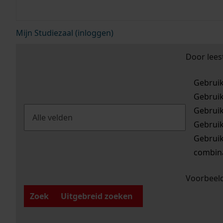
Mijn Studiezaal (inloggen)
Door lees
Gebrui
Gebrui
Gebrui
Gebrui
Gebrui
combina
Voorbeeld
Zoek
Uitgebreid zoeken