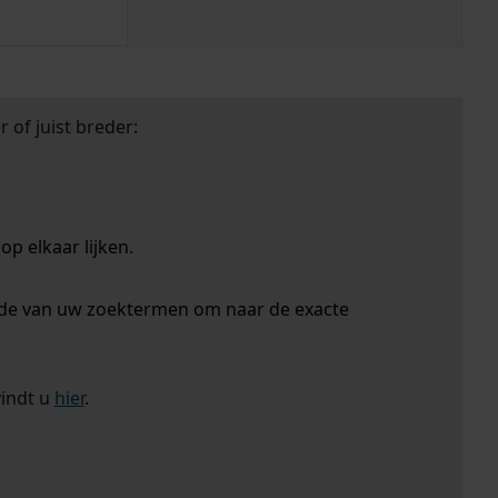
 of juist breder:
p elkaar lijken.
nde van uw zoektermen om naar de exacte
vindt u
hier
.