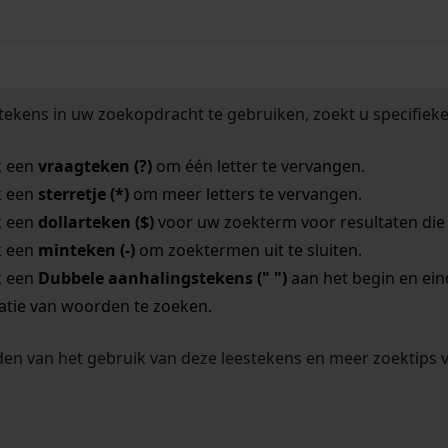
tekens in uw zoekopdracht te gebruiken, zoekt u specifieker
k een
vraagteken (?)
om één letter te vervangen.
k een
sterretje (*)
om meer letters te vervangen.
k een
dollarteken ($)
voor uw zoekterm voor resultaten die o
k een
minteken (-)
om zoektermen uit te sluiten.
k een
Dubbele aanhalingstekens (" ")
aan het begin en ei
tie van woorden te zoeken.
en van het gebruik van deze leestekens en meer zoektips 