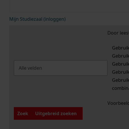
Mijn Studiezaal (inloggen)
Door lees
Gebrui
Gebrui
Gebrui
Gebrui
Gebrui
combina
Voorbeeld
Zoek
Uitgebreid zoeken