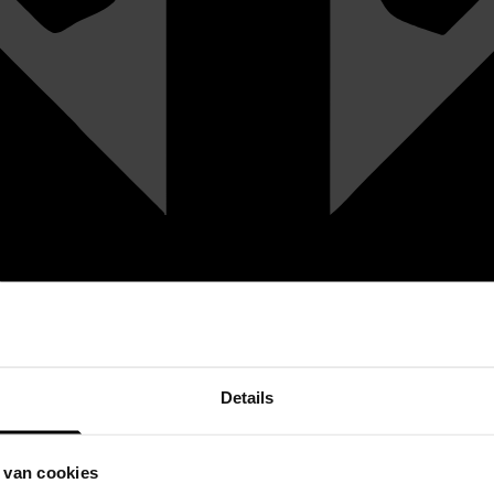
Details
 van cookies