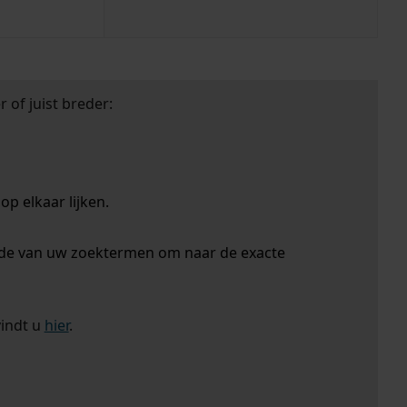
 of juist breder:
p elkaar lijken.
nde van uw zoektermen om naar de exacte
vindt u
hier
.