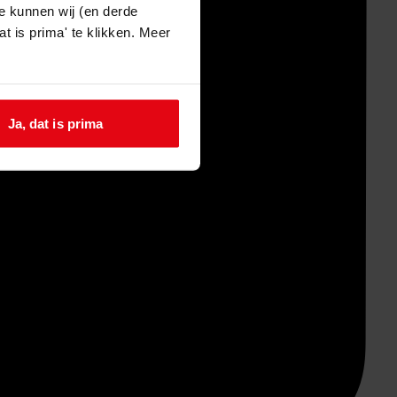
e kunnen wij (en derde
t is prima' te klikken. Meer
Ja, dat is prima