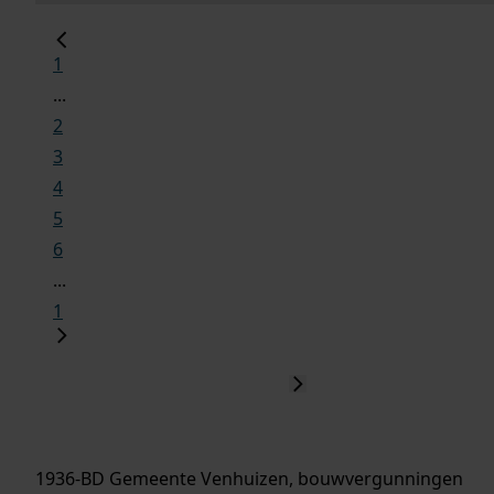
1
...
2
3
4
5
6
...
1
1936-BD Gemeente Venhuizen, bouwvergunningen