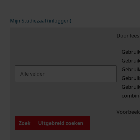
Mijn Studiezaal (inloggen)
Door lees
Gebrui
Gebrui
Gebrui
Gebrui
Gebrui
combina
Voorbeeld
Zoek
Uitgebreid zoeken