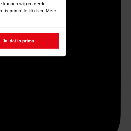
e kunnen wij (en derde
t is prima' te klikken. Meer
Ja, dat is prima