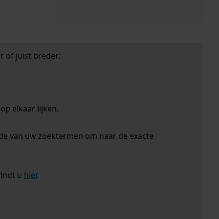
 of juist breder:
p elkaar lijken.
nde van uw zoektermen om naar de exacte
vindt u
hier
.