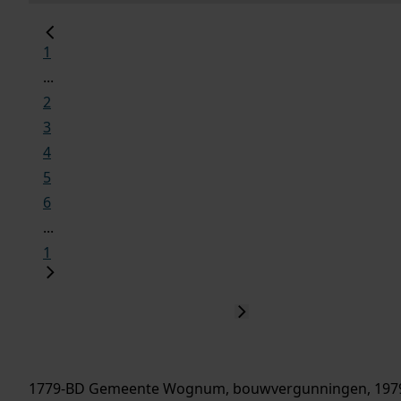
1
...
2
3
4
5
6
...
1
1779-BD Gemeente Wognum, bouwvergunningen, 197