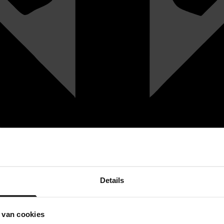
Details
 van cookies