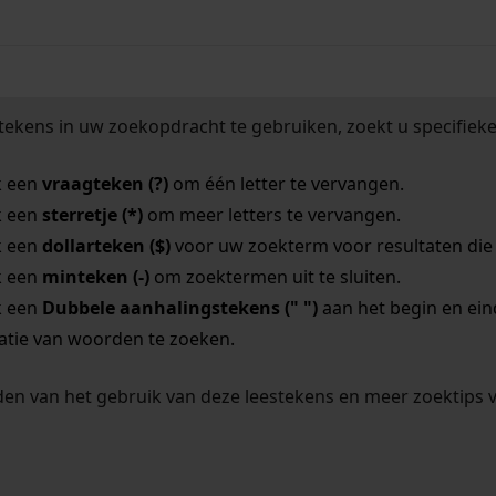
tekens in uw zoekopdracht te gebruiken, zoekt u specifieker
k een
vraagteken (?)
om één letter te vervangen.
k een
sterretje (*)
om meer letters te vervangen.
k een
dollarteken ($)
voor uw zoekterm voor resultaten die o
k een
minteken (-)
om zoektermen uit te sluiten.
k een
Dubbele aanhalingstekens (" ")
aan het begin en ei
tie van woorden te zoeken.
en van het gebruik van deze leestekens en meer zoektips 