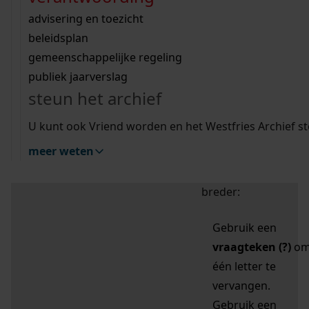
zoektips
Wij helpen u op weg met een aantal zoektips.
bekijk ons geschiedenislokaal
vergunningen
bouwvergunningen
advisering en toezicht
bekijk alle zoektips
beeld en geluid
omgevingsvergunningen
beleidsplan
uitleg nodig?
gemeenschappelijke regeling
publiek jaarverslag
Mijn Studiezaal (inloggen)
Wij helpen u op weg met een aantal zoektips.
steun het archief
bekijk alle zoektips
Door leestekens in
U kunt ook Vriend worden en het Westfries Archief s
uw zoekopdracht te
meer weten
gebruiken, zoekt u
specifieker of juist
breder:
Gebruik een
vraagteken (?)
o
één letter te
vervangen.
Gebruik een