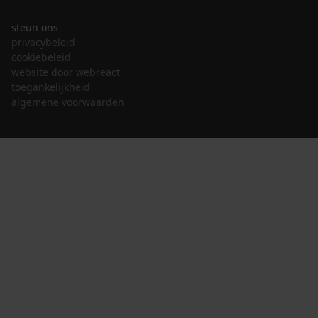
steun ons
privacybeleid
cookiebeleid
website door webreact
toegankelijkheid
algemene voorwaarden