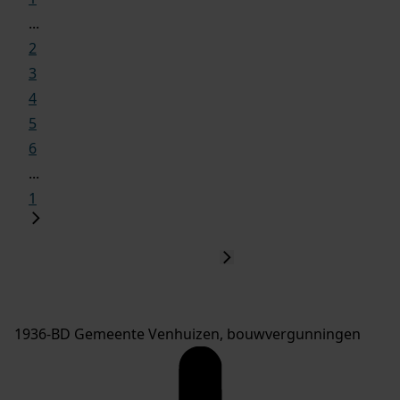
...
2
3
4
5
6
...
1
1936-BD Gemeente Venhuizen, bouwvergunningen