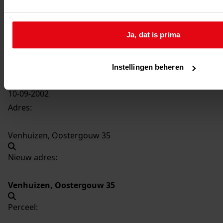
3893
Uitbreiden woning, 2002
Datering
:
Ja, dat is prima
2002
Beschrijving:
Uitbreiden woning
Instellingen beheren
Datum vergunning:
10-09-2002
Adres:
Venhuizen, Oostergouw 35
Nieuw adres:
Venhuizen, Oostergouw 35
Perceel: