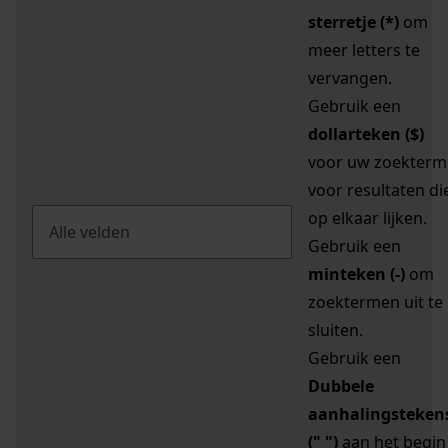
sterretje (*)
om
meer letters te
vervangen.
Gebruik een
dollarteken ($)
voor uw zoekterm
voor resultaten di
op elkaar lijken.
Gebruik een
minteken (-)
om
zoektermen uit te
sluiten.
Gebruik een
Dubbele
aanhalingsteken
(" ")
aan het begin