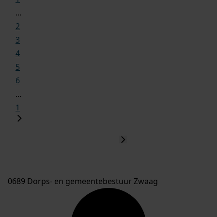
...
2
3
4
5
6
...
1
0689 Dorps- en gemeentebestuur Zwaag