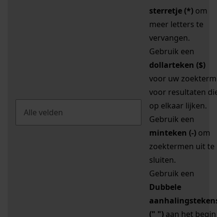
sterretje (*)
om
meer letters te
vervangen.
Gebruik een
dollarteken ($)
voor uw zoekterm
voor resultaten di
op elkaar lijken.
Gebruik een
minteken (-)
om
zoektermen uit te
sluiten.
Gebruik een
Dubbele
aanhalingsteken
(" ")
aan het begin