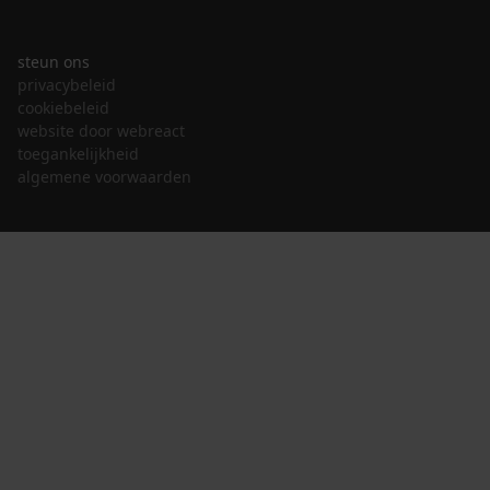
steun ons
privacybeleid
cookiebeleid
website door webreact
toegankelijkheid
algemene voorwaarden