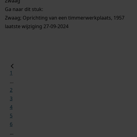
Zwaag
Ga naar dit stuk:
Zwaag; Oprichting van een timmerwerkplaats, 1957
laatste wijziging 27-09-2024
1
...
2
3
4
5
6
...