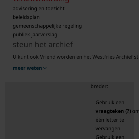
zoektips
Wij helpen u op weg met een aantal zoektips.
bekijk ons geschiedenislokaal
vergunningen
bouwvergunningen
advisering en toezicht
bekijk alle zoektips
beeld en geluid
omgevingsvergunningen
beleidsplan
uitleg nodig?
gemeenschappelijke regeling
publiek jaarverslag
Mijn Studiezaal (inloggen)
Wij helpen u op weg met een aantal zoektips.
steun het archief
bekijk alle zoektips
Door leestekens in
U kunt ook Vriend worden en het Westfries Archief s
uw zoekopdracht te
meer weten
gebruiken, zoekt u
specifieker of juist
breder:
Gebruik een
vraagteken (?)
o
één letter te
vervangen.
Gebruik een