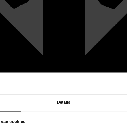
Details
 van cookies