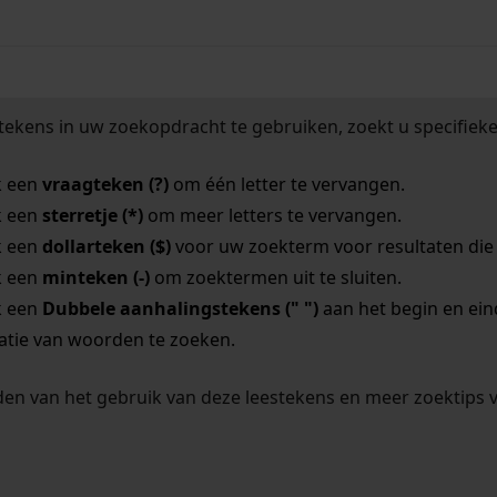
tekens in uw zoekopdracht te gebruiken, zoekt u specifieker
k een
vraagteken (?)
om één letter te vervangen.
k een
sterretje (*)
om meer letters te vervangen.
k een
dollarteken ($)
voor uw zoekterm voor resultaten die o
k een
minteken (-)
om zoektermen uit te sluiten.
k een
Dubbele aanhalingstekens (" ")
aan het begin en ei
tie van woorden te zoeken.
en van het gebruik van deze leestekens en meer zoektips 