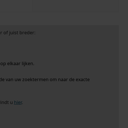
 of juist breder:
p elkaar lijken.
nde van uw zoektermen om naar de exacte
vindt u
hier
.