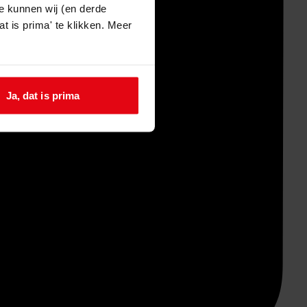
e kunnen wij (en derde
t is prima' te klikken. Meer
Ja, dat is prima