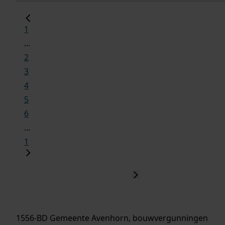
1
...
2
3
4
5
6
...
1
1556-BD Gemeente Avenhorn, bouwvergunningen