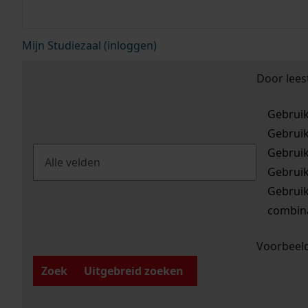
Mijn Studiezaal (inloggen)
Door lees
Gebrui
Gebrui
Gebrui
Gebrui
Gebrui
combina
Voorbeeld
Zoek
Uitgebreid zoeken