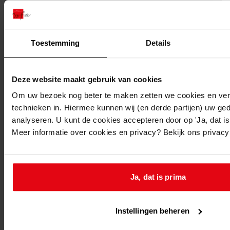
Toestemming
Details
Deze website maakt gebruik van cookies
Printen
Om uw bezoek nog beter te maken zetten we cookies en verg
duurzaam webadres
technieken in. Hiermee kunnen wij (en derde partijen) uw ge
analyseren. U kunt de cookies accepteren door op 'Ja, dat is 
Meer informatie over cookies en privacy? Bekijk ons privac
Ja, dat is prima
huis en schuur
Type object:
Instellingen beheren
huis en schuur
Plaats: