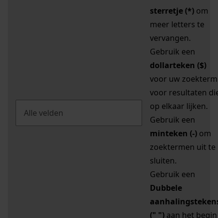
sterretje (*)
om
meer letters te
vervangen.
Gebruik een
dollarteken ($)
voor uw zoekterm
voor resultaten di
op elkaar lijken.
Gebruik een
minteken (-)
om
zoektermen uit te
sluiten.
Gebruik een
Dubbele
aanhalingsteken
(" ")
aan het begin