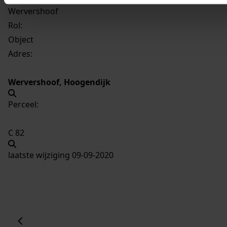
Wervershoof
Rol:
Object
Adres:
Wervershoof, Hoogendijk
Perceel:
C 82
laatste wijziging 09-09-2020