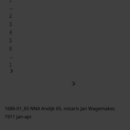
...
2
3
4
5
6
...
1
1686-01_65 NNA Andijk 65, notaris Jan Wagemaker,
1911 jan-apr