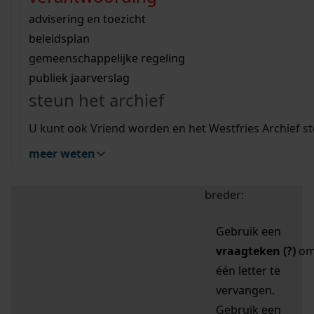
zoektips
Wij helpen u op weg met een aantal zoektips.
bekijk ons geschiedenislokaal
vergunningen
bouwvergunningen
advisering en toezicht
bekijk alle zoektips
beeld en geluid
omgevingsvergunningen
beleidsplan
uitleg nodig?
gemeenschappelijke regeling
publiek jaarverslag
Mijn Studiezaal (inloggen)
Wij helpen u op weg met een aantal zoektips.
steun het archief
bekijk alle zoektips
Door leestekens in
U kunt ook Vriend worden en het Westfries Archief s
uw zoekopdracht te
meer weten
gebruiken, zoekt u
specifieker of juist
breder:
Gebruik een
vraagteken (?)
o
één letter te
vervangen.
Gebruik een