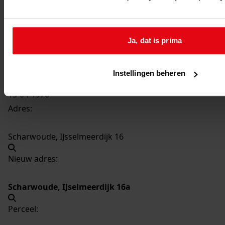
1150
Plaatsen verwarmd terras, 1976
Datering
:
1976
Ja, dat is prima
Beschrijving:
Plaatsen verwarmd terras
Instellingen beheren
Datum vergunning:
13-04-1976
Adres:
Scharwoude, IJsselmeerdijk 16
Nieuw adres:
Scharwoude, IJselmeerdijk 16a
Perceel: