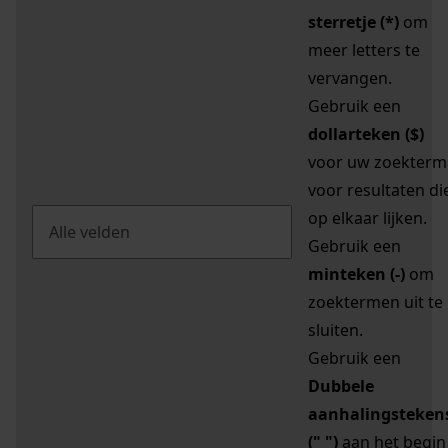
sterretje (*)
om
meer letters te
vervangen.
Gebruik een
dollarteken ($)
voor uw zoekterm
voor resultaten di
op elkaar lijken.
Gebruik een
minteken (-)
om
zoektermen uit te
sluiten.
Gebruik een
Dubbele
aanhalingsteken
(" ")
aan het begin