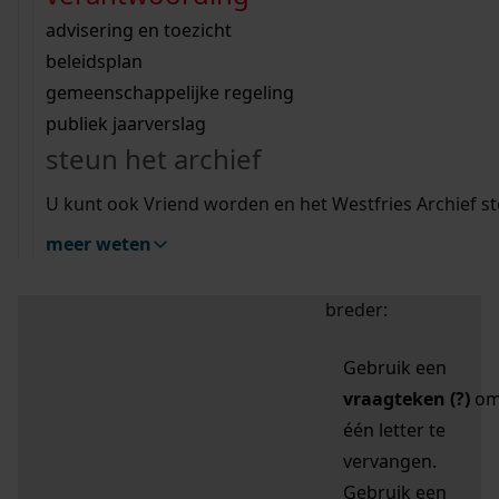
zoektips
Wij helpen u op weg met een aantal zoektips.
bekijk ons geschiedenislokaal
vergunningen
bouwvergunningen
advisering en toezicht
bekijk alle zoektips
beeld en geluid
omgevingsvergunningen
beleidsplan
uitleg nodig?
gemeenschappelijke regeling
publiek jaarverslag
Mijn Studiezaal (inloggen)
Wij helpen u op weg met een aantal zoektips.
steun het archief
bekijk alle zoektips
Door leestekens in
U kunt ook Vriend worden en het Westfries Archief s
uw zoekopdracht te
meer weten
gebruiken, zoekt u
specifieker of juist
breder:
Gebruik een
vraagteken (?)
o
één letter te
vervangen.
Gebruik een