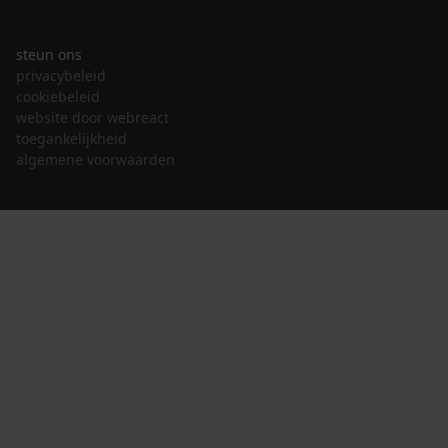
steun ons
privacybeleid
cookiebeleid
website door webreact
toegankelijkheid
algemene voorwaarden