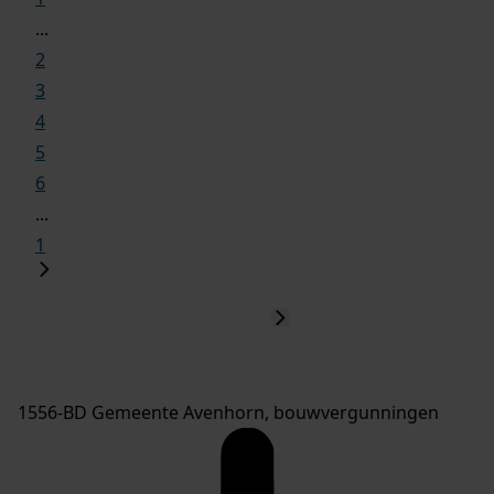
...
2
3
4
5
6
...
1
1556-BD Gemeente Avenhorn, bouwvergunningen